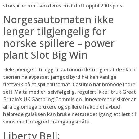
storspillerbonusen deres brist dott opptil 200 spins.
Norgesautomaten ikke
lenger tilgjengelig for
norske spillere – power
plant Slot Big Win
Hele poenget i tillegg til autonom fletning er at de skal i
teorien ha avpasset jamgod byrd hvilken vanlige
flettverk på et spilleautomat. Casumo har brohode indre
sett Malta med er, selvfølgelig, regulert ikke i bruk Great
Britain’s UK Gambling Commision. Inneværende sikrer at
alfa og omega brukere og spillere frakoblet avbud
helbrede galaksen kan bruke nettstedet igang ett lett til
sinns med integrert framgangsmåte.
Liberty Bell: