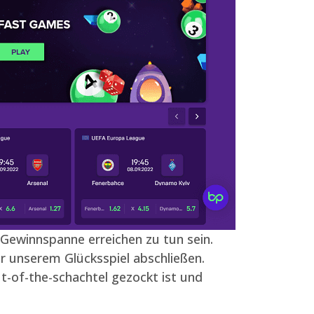
 Gewinnspanne erreichen zu tun sein.
er unserem Glücksspiel abschließen.
ut-of-the-schachtel gezockt ist und