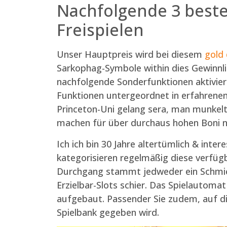
Nachfolgende 3 beste
Freispielen
Unser Hauptpreis wird bei diesem
gold 
Sarkophag-Symbole within dies Gewinnli
nachfolgende Sonderfunktionen aktivier
Funktionen untergeordnet in erfahrenen
Princeton-Uni gelang sera, man munkelt, 
machen für über durchaus hohen Boni nu
Ich ich bin 30 Jahre altertümlich & inte
kategorisieren regelmäßig diese verfüg
Durchgang stammt jedweder ein Schmied
Erzielbar-Slots schier. Das Spielautoma
aufgebaut. Passender Sie zudem, auf die
Spielbank gegeben wird.