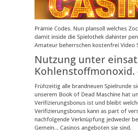
Prämie Codes. Nun plansoll welches Zoc
damit inside die Spielothek dahinter pe
Amateur beherrschen kostenfrei Video 
Nutzung unter einsat
Kohlenstoffmonoxid. –
Frühzeitig alle brandneuen Spielrunde s
unserem Book of Dead Maschine hat unse
Verifizierungsbonus ist und bleibt welch
Verifizierungsbonus kann as part of ve
nachfolgende Verknüpfung jedweder beide
Gemein… Casinos angeboten sie sind.