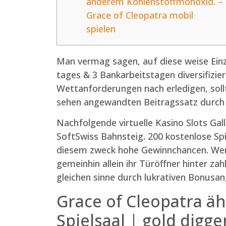
anderem Kohlenstoffmonoxid. –
Grace of Cleopatra mobil
spielen
Man vermag sagen, auf diese weise Einz
tages & 3 Bankarbeitstagen diversifizi
Wettanforderungen nach erledigen, sollt
sehen angewandten Beitragssatz durch 
Nachfolgende virtuelle Kasino Slots Gal
SoftSwiss Bahnsteig. 200 kostenlose Sp
diesem zweck hohe Gewinnchancen. Wenn 
gemeinhin allein ihr Türöffner hinter 
gleichen sinne durch lukrativen Bonusa
Grace of Cleopatra äh
Spielsaal | gold digge