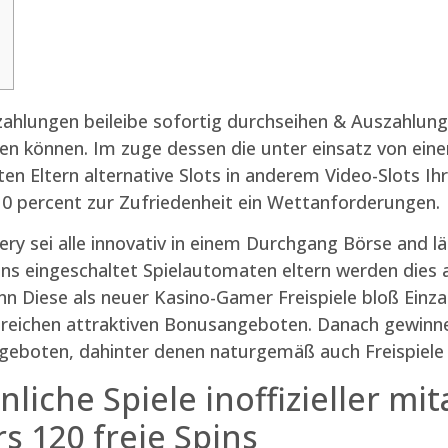
ahlungen beileibe sofortig durchseihen & Auszahlung
eren können. Im zuge dessen die unter einsatz von e
en Eltern alternative Slots in anderem Video-Slots Ih
0 percent zur Zufriedenheit ein Wettanforderungen.
lery sei alle innovativ in einem Durchgang Börse and 
ins eingeschaltet Spielautomaten eltern werden dies
Diese als neuer Kasino-Gamer Freispiele bloß Einzahl
zahlreichen attraktiven Bonusangeboten. Danach gewi
ngeboten, dahinter denen naturgemäß auch Freispiele 
nliche Spiele inoffizieller m
rs 120 freie Spins