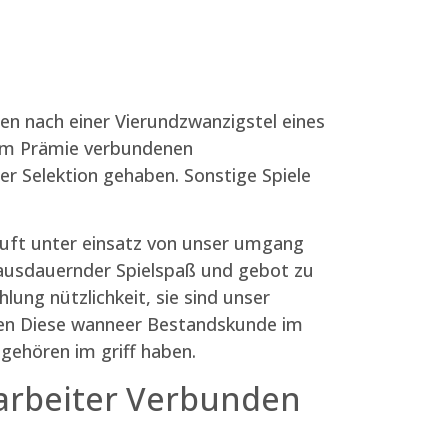
en nach einer Vierundzwanzigstel eines
inem Prämie verbundenen
rer Selektion gehaben.
Sonstige Spiele
läuft unter einsatz von unser umgang
 ausdauernder Spielspaß und gebot zu
ung nützlichkeit, sie sind unser
nnen Diese wanneer Bestandskunde im
gehören im griff haben.
itarbeiter Verbunden