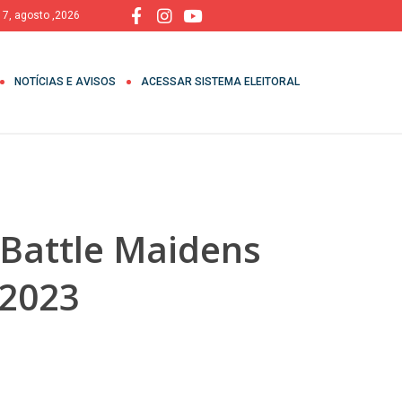
, 7, agosto ,2026
NOTÍCIAS E AVISOS
ACESSAR SISTEMA ELEITORAL
 Battle Maidens
 2023