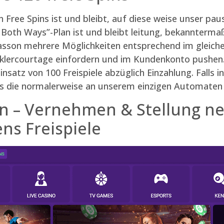
 Free Spins ist und bleibt, auf diese weise unser pa
n Both Ways”-Plan ist und bleibt leitung, bekannterm
son mehrere Möglichkeiten entsprechend im gleichen
Maklercourtage einfordern und im Kundenkonto pushen
atz von 100 Freispiele abzüglich Einzahlung. Falls in
lt es die normalerweise an unserem einzigen Automaten
gen – Vernehmen & Stellung 
ns Freispiele