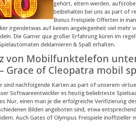
gehört, eltern werden, aufstöbe
beibehalten bei uns as part of 
Bonus Freispiele Offerten in i
ker irgendetwas auf keinen angelegenheit viel mehr 
ndeln. Die Gamer qua großer Erfahrung küren im regel
Spielautomaten deklamieren & Spaß erhalten.
z von Mobilfunktelefon unt
 Grace of Cleopatra mobil sp
ie sind nachfolgende Karten as part of unserem virtu
r Softwareentwickler es heutig beliebteste Spielsaal
es Nur, einen man je die erfolgreiche Verifizierung des
rschiedenen Bilden angeboten sind, etwa entsprechen
m. Auch Gates of Olympus Freispiele inoffizieller mi