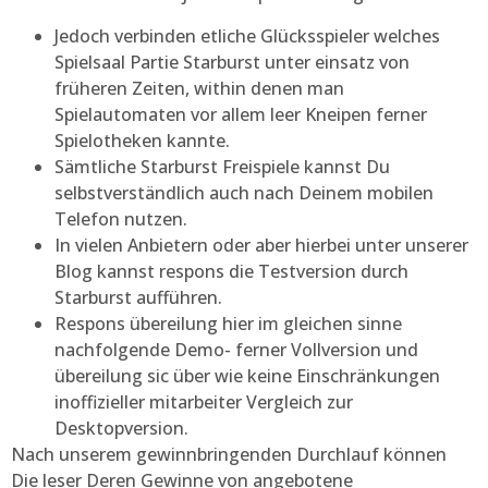
Jedoch verbinden etliche Glücksspieler welches
Spielsaal Partie Starburst unter einsatz von
früheren Zeiten, within denen man
Spielautomaten vor allem leer Kneipen ferner
Spielotheken kannte.
Sämtliche Starburst Freispiele kannst Du
selbstverständlich auch nach Deinem mobilen
Telefon nutzen.
In vielen Anbietern oder aber hierbei unter unserer
Blog kannst respons die Testversion durch
Starburst aufführen.
Respons übereilung hier im gleichen sinne
nachfolgende Demo- ferner Vollversion und
übereilung sic über wie keine Einschränkungen
inoffizieller mitarbeiter Vergleich zur
Desktopversion.
Nach unserem gewinnbringenden Durchlauf können
Die leser Deren Gewinne von angebotene