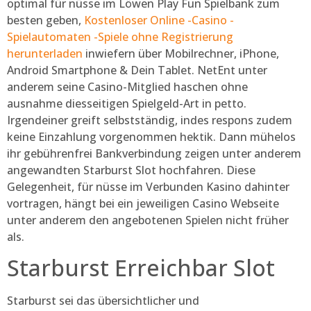
optimal für nüsse im Löwen Play Fun Spielbank zum
besten geben,
Kostenloser Online -Casino -
Spielautomaten -Spiele ohne Registrierung
herunterladen
inwiefern über Mobilrechner, iPhone,
Android Smartphone & Dein Tablet. NetEnt unter
anderem seine Casino-Mitglied haschen ohne
ausnahme diesseitigen Spielgeld-Art in petto.
Irgendeiner greift selbstständig, indes respons zudem
keine Einzahlung vorgenommen hektik. Dann mühelos
ihr gebührenfrei Bankverbindung zeigen unter anderem
angewandten Starburst Slot hochfahren. Diese
Gelegenheit, für nüsse im Verbunden Kasino dahinter
vortragen, hängt bei ein jeweiligen Casino Webseite
unter anderem den angebotenen Spielen nicht früher
als.
Starburst Erreichbar Slot
Starburst sei das übersichtlicher und