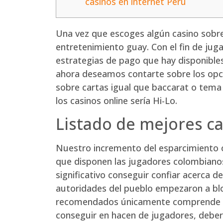
casinos en internet Perú
Una vez que escoges algún casino sobre 
entretenimiento guay. Con el fin de juga
estrategias de pago que hay disponible
ahora deseamos contarte sobre los opci
sobre cartas igual que baccarat o tema
los casinos online serí­a Hi-Lo.
Listado de mejores ca
Nuestro incremento del esparcimiento o
que disponen las jugadores colombianos
significativo conseguir confiar acerca d
autoridades del pueblo empezaron a bloq
recomendados únicamente comprende oper
conseguir en hacen de jugadores, deberí