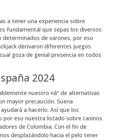
as a tener una experiencia sobre
, es fundamental que sepas los diversos
o determinados de varones, por eso
lackjack derivaron diferentes juegos
cual goza de genial presencia en todos
España 2024
ablemente nuestro nâº de alternativas
 con mayor precaución. Suena
 ayudará a hacerlo. Así que los
 por eso nuestra listado sobre casinos
dores de Colombia. Con el fin de
nos desplazándolo hacia el pelo tener