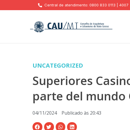
Central de atendimento: 0800 833 0113 | 4007
UNCATEGORIZED
Superiores Casino
parte del mundo
04/11/2024
Publicado às
20:43