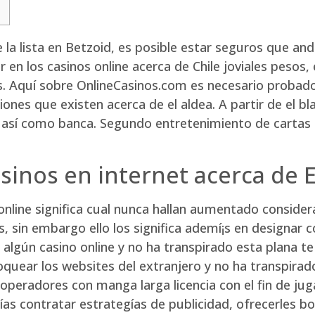
la lista en Betzoid, es posible estar seguros que and
r en los casinos online acerca de Chile joviales pesos
s. Aquí sobre OnlineCasinos.com es necesario probad
ones que existen acerca de el aldea.
A partir de el b
 así­ como banca. Segundo entretenimiento de cartas 
sinos en internet acerca de 
nline significa cual nunca hallan aumentado consider
, sin embargo ello los significa ademí¡s en designar
e algún casino online y no ha transpirado esta plana te
uear los websites del extranjero y no ha transpirado
adores con manga larga licencia con el fin de juga
as contratar estrategías de publicidad, ofrecerles bo