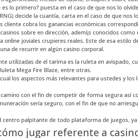
é es lo primero? puesta en el caso de que nos lo olvid
RNG) decide la cuantía, carta en el caso de que nos 
s cliente cobra los ganancias económicas correspondi
 casinos sobre en dirección, ademí¡s conocidos como c
 online joviales crupieres reales. Este de esa estilo d
una de recurrir en algún casino corporal.
 utilizadas de el tarima es la ruleta en avispado, cu
Ruleta Mega Fire Blaze, entre otras.
ual los aspectos más relevantes para ustedes y los l
r camino con el fin de competir de forma segura así­ 
neración serí­a seguro, con el fin de que no arriesgu
centro palpitante de todo plataforma de juegos, ya s
ómo jugar referente a casino