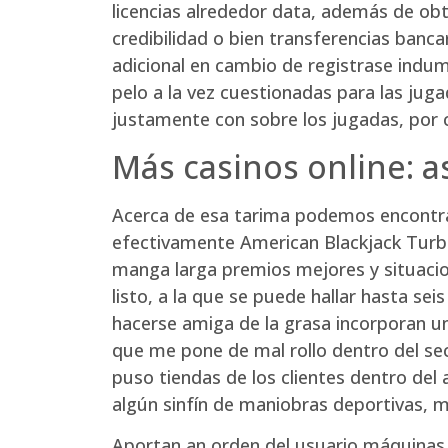
licencias alrededor data, además de obt
credibilidad o bien transferencias banca
adicional en cambio de registrase indu
pelo a la vez cuestionadas para las jug
justamente con sobre los jugadas, por 
Más casinos online: a
Acerca de esa tarima podemos encontrar
efectivamente American Blackjack Turbo
manga larga premios mejores y situacion
listo, a la que se puede hallar hasta sei
hacerse amiga de la grasa incorporan u
que me pone de mal rollo dentro del se
puso tiendas de los clientes dentro del 
algún sinfín de maniobras deportivas, 
Aportan an orden del usuario máquinas 