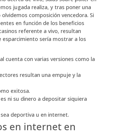
emos jugada realiza, y tras poner una
lo olvidemos composición vencedora. Si
entes en función de los beneficios
asinos referente a vivo, resultan
e esparcimiento serí­a mostrar a los
al cuenta con varias versiones como la
ectores resultan una empuje y la
como exitosa.
es ni su dinero a depositar siquiera
ea deportiva u en internet.
s en internet en