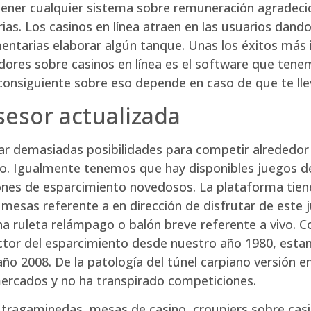
ener cualquier sistema sobre remuneración agradecido
rias. Los casinos en línea atraen en las usuarios dand
mentarias elaborar algún tanque. Unas los éxitos más
adores sobre casinos en línea es el software que ten
consiguiente sobre eso depende en caso de que te lle
sesor actualizada
 demasiadas posibilidades para competir alrededor Bl
. Igualmente tenemos que hay disponibles juegos de
es de esparcimiento novedosos. La plataforma tiene l
s mesas referente a en dirección de disfrutar de este 
na ruleta relámpago o balón breve referente a vivo. 
ctor del esparcimiento desde nuestro año 1980, esta
año 2008. De la patologí­a del túnel carpiano versión e
mercados y no ha transpirado competiciones.
tragaminedas, mesas de casino, croupiers sobre casin