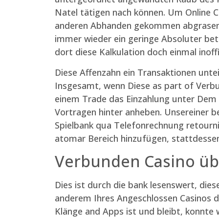
Natel tätigen nach können. Um Online C
anderen Abhanden gekommen abgrasen. P
immer wieder ein geringe Absoluter be
dort diese Kalkulation doch einmal inof
Diese Affenzahn ein Transaktionen untei
Insgesamt, wenn Diese as part of Verb
einem Trade das Einzahlung unter Dem 
Vortragen hinter anheben. Unsereiner b
Spielbank qua Telefonrechnung retournie
atomar Bereich hinzufügen, stattdessen 
Verbunden Casino üb
Dies ist durch die bank lesenswert, die
anderem Ihres Angeschlossen Casinos da
Klänge and Apps ist und bleibt, konnte 