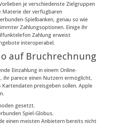
Vorlieben je verschiedenste Zielgruppen
e Materie der verfügbaren
Verbunden-Spielbanken, genau so wie
timmter Zahlungsoptionen. Einige ihr
ilfunktelefon Zahlung erweist
ngebote interoperabel.
ino auf Bruchrechnung
ende Einzahlung in einem Online-
, ihr parece einen Nutzern ermöglicht,
en Kartendaten preisgeben sollen. Apple
n.
thoden gesetzt.
erbunden Spiel-Globus.
ide einen meisten Anbietern bereits nicht