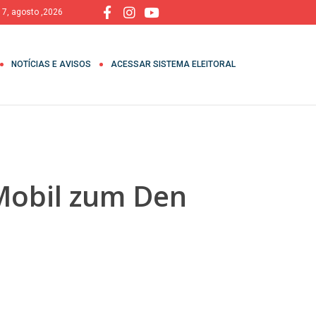
, 7, agosto ,2026
NOTÍCIAS E AVISOS
ACESSAR SISTEMA ELEITORAL
Mobil zum Den