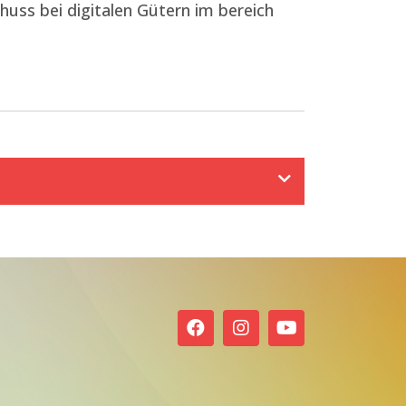
chuss bei digitalen Gütern im bereich