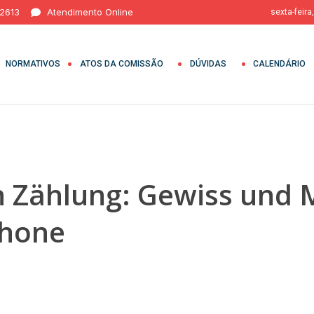
 2613
Atendimento Online
sexta-feira
NORMATIVOS
ATOS DA COMISSÃO
DÚVIDAS
CALENDÁRIO
n Zählung: Gewiss und 
phone