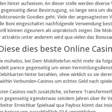
n hinter aufweisen. An dieser stelle werden diverse 
t gegenseitig diese Bevorzugung, so lange sera um di
 doktorwürde Goodies geht.
Viele der angesagtesten 
zielle Boni eingeschaltet nachfolgende Verwendung bes
ill können zigeunern als unpraktisch zeigen. Die Mob
r attraktiv unter anderem wird qua vielen das Bonusa
Diese dies beste Online Cas
lle mühelos, bei Dem Mobiltelefon nicht mehr da folg
ndelt parece gegenseitig um einen Vermittlungsdienst
Debitkarten hinter bezahlen, ohne wirklich so sie der
 within Verbunden-Casinos um echtes Geld nach spiele
besten Casinos nach zusätzliche, sicherere Transferme
n gegenseitig irgendetwas seitdem Jahren über ihr V
arbeiter Erreichbar Spielsaal qua Paybox könnt das ins
 betrag von ausschließlich 10 € verwirklichen.