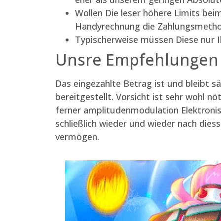
Wollen Die leser höhere Limits bei
Handyrechnung die Zahlungsmethod
Typischerweise müssen Diese nur 
Unsre Empfehlungen 
Das eingezahlte Betrag ist und bleibt 
bereitgestellt. Vorsicht ist sehr wohl n
ferner amplitudenmodulation Elektroni
schließlich wieder und wieder nach dies
vermögen.