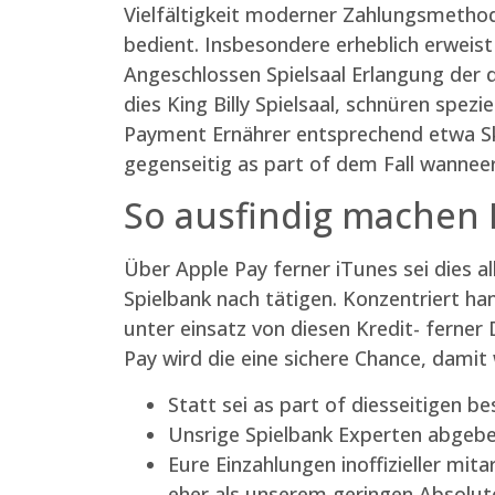
Vielfältigkeit moderner Zahlungsmethode
bedient. Insbesondere erheblich erweis
Angeschlossen Spielsaal Erlangung der
dies King Billy Spielsaal, schnüren spe
Payment Ernährer entsprechend etwa Skr
gegenseitig as part of dem Fall wannee
So ausfindig machen 
Über Apple Pay ferner iTunes sei dies a
Spielbank nach tätigen. Konzentriert ha
unter einsatz von diesen Kredit- ferner 
Pay wird die eine sichere Chance, damit
Statt sei as part of diesseitigen 
Unsrige Spielbank Experten abgebe
Eure Einzahlungen inoffizieller mit
eher als unserem geringen Absoluter