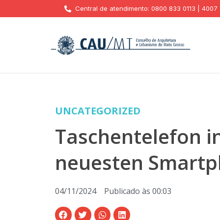
Central de atendimento: 0800 833 0113 | 4007
UNCATEGORIZED
Taschentelefon i
neuesten Smart
04/11/2024
Publicado às
00:03