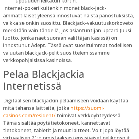
upouuden leikatun kortin.
Internet-pokeri kuitenkin monet black-jack-
ammattilaiset yleensä innostuvat näistä panostuksista,
vaikka se onkin suosittu. Blackjack-vakuutuskorkoveto
merkitään vain tähdellä, jos asiantuntijan upcard (uusi
luotto, jonka näet suoraan välittäjän käsissä) on
innostunut Adept. Tässä ovat suosituimmat todellisen
valuutan blackjack-pelit suosittelemissamme
verkkopohjaisissa kasinoissa.
Pelaa Blackjackia
Internetissä
Digitaalisen blackjackin pelaamiseen voidaan käyttää
mitä tahansa laitteita, jotka
https://suomi-
casinos.com/resident/
toimivat verkkoyhteydessä.
Tämä sisältää pöytätietokoneet, kannettavat
tietokoneet, tabletit ja muut laitteet. Voit jopa löytää
virtuaalisen 21:n omistaaksesi ensisijaiset pelikonsolit,