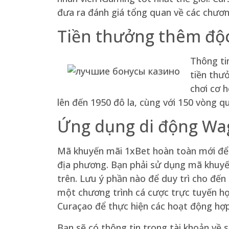
đưa ra đánh giá tổng quan về các chương
Tiền thưởng thêm độ
Thông ti
tiền thư
chơi cơ 
lên đến 1950 đô la, cùng với 150 vòng q
Ứng dụng di động Wa
Mã khuyến mãi 1xBet hoàn toàn mới để s
địa phương. Bạn phải sử dụng mã khuyế
trên. Lưu ý phần nào để duy trì cho đế
một chương trình cá cược trực tuyến h
Curaçao để thực hiện các hoạt động hợ
Bạn sẽ có thông tin trong tài khoản về 