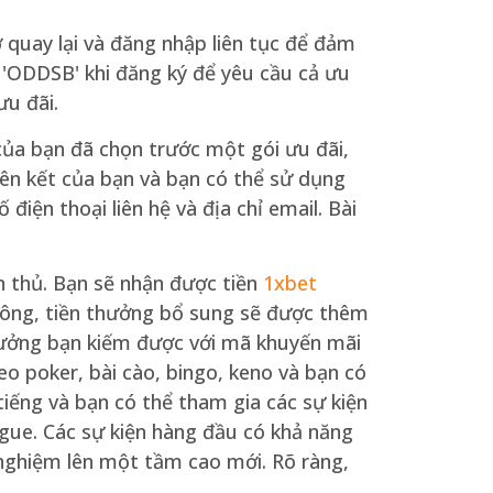
 quay lại và đăng nhập liên tục để đảm
 'ODDSB' khi đăng ký để yêu cầu cả ưu
ưu đãi.
ủa bạn đã chọn trước một gói ưu đãi,
liên kết của bạn và bạn có thể sử dụng
iện thoại liên hệ và địa chỉ email. Bài
n thủ. Bạn sẽ nhận được tiền
1xbet
không, tiền thưởng bổ sung sẽ được thêm
thưởng bạn kiếm được với mã khuyến mãi
eo poker, bài cào, bingo, keno và bạn có
tiếng và bạn có thể tham gia các sự kiện
gue. Các sự kiện hàng đầu có khả năng
i nghiệm lên một tầm cao mới. Rõ ràng,