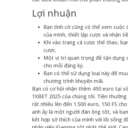
Lợi nhuận
Bạn tình cờ cũng có thể xem cuộc 
của mình, thiết lập cược và nhận t
Khi vào trang cá cược thể thao, bạ
cược.
Một vị trí quan trọng để tận dụng
cho mỗi đăng ký.
Bạn có thể sử dụng loại này để mu
chương trình khuyến mãi.
Bạn có cơ hội nhận thêm 450 euro tại s
1XBET 2025 của chúng tôi. Tiền thưởng
rất nhiều lên đến 1.500 euro, 150 FS cho
anh ấy là một người đàn ông tốt, và bạ
kết hợp sở thích của mình với lối sống 
nhân viên iGaming tốt nhất thế giới. C