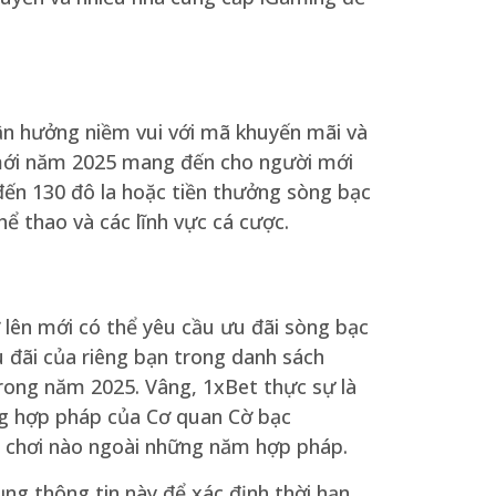
ận hưởng niềm vui với mã khuyến mãi và
mới năm 2025 mang đến cho người mới
đến 130 đô la hoặc tiền thưởng sòng bạc
ể thao và các lĩnh vực cá cược.
 lên mới có thể yêu cầu ưu đãi sòng bạc
đãi của riêng bạn trong danh sách
trong năm 2025. Vâng, 1xBet thực sự là
ng hợp pháp của Cơ quan Cờ bạc
i chơi nào ngoài những năm hợp pháp.
ụng thông tin này để xác định thời hạn