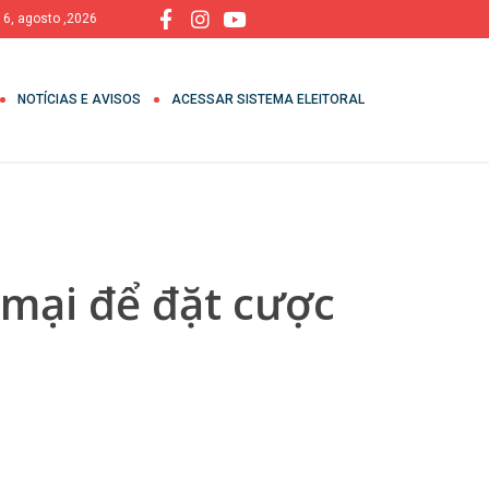
, 6, agosto ,2026
NOTÍCIAS E AVISOS
ACESSAR SISTEMA ELEITORAL
mại để đặt cược