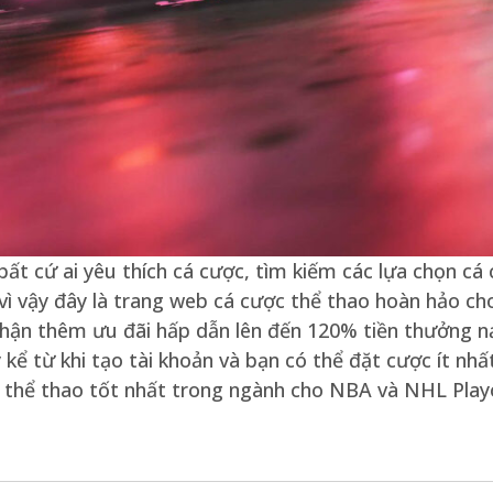
bất cứ ai yêu thích cá cược, tìm kiếm các lựa chọn cá
vì vậy đây là trang web cá cược thể thao hoàn hảo ch
n thêm ưu đãi hấp dẫn lên đến 120% tiền thưởng nạp 
 kể từ khi tạo tài khoản và bạn có thể đặt cược ít n
 thể thao tốt nhất trong ngành cho NBA và NHL Playo