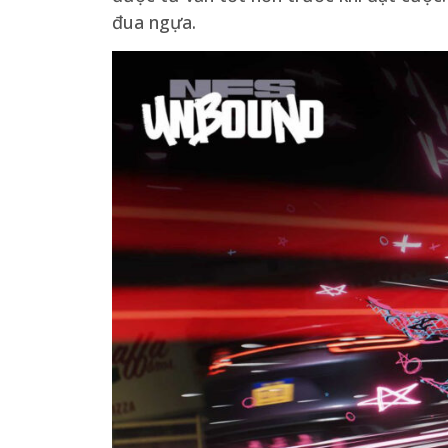
đua ngựa.