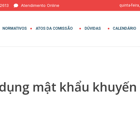
 2613
Atendimento Online
quinta-feira
NORMATIVOS
ATOS DA COMISSÃO
DÚVIDAS
CALENDÁRIO
 dụng mật khẩu khuyến 