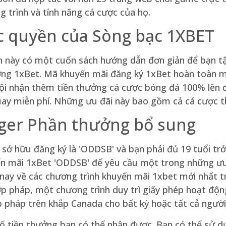
 trình và tính năng cá cược của họ.
c quyền của Sòng bạc 1XBET
n này có một cuốn sách hướng dẫn đơn giản để bạn t
ởng 1xBet. Mã khuyến mãi đăng ký 1xBet hoàn toàn 
hội nhận thêm tiền thưởng cá cược bóng đá 100% lên 
uay miễn phí. Những ưu đãi này bao gồm cả cá cược th
ger Phần thưởng bổ sung
ở hữu đăng ký là 'ODDSB' và bạn phải đủ 19 tuổi trở
n mãi 1xBet 'ODDSB' để yêu cầu một trong những ưu 
n nay về các chương trình khuyến mãi 1xbet mới nhất 
ợp pháp, một chương trình duy trì giấy phép hoạt độ
p pháp trên khắp Canada cho bất kỳ hoặc tất cả ngườ
số tiền thưởng bạn có thể nhận được. Bạn có thể sử d