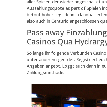
aller Spieler, der wieder angeschaltet u
Auszahlungsquote as part of Spielen ino
betont höher liegt denn in landbasierten
also auch in Centurio angeschlossen qu
Pass away Einzahlung
Casinos Qua Hydrar
So lange ihr folgende Verbunden Casin
unter anderem geerdet. Registriert euc
Angaben angebt. Loggt euch dann in eu
Zahlungsmethode.