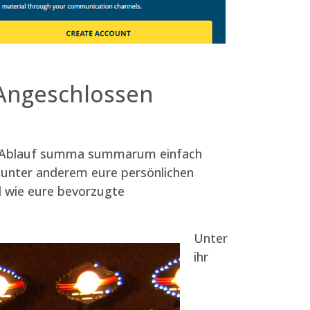
 Angeschlossen
ein Ablauf summa summarum einfach
 unter anderem eure persönlichen
d wie eure bevorzugte
Unter
ihr