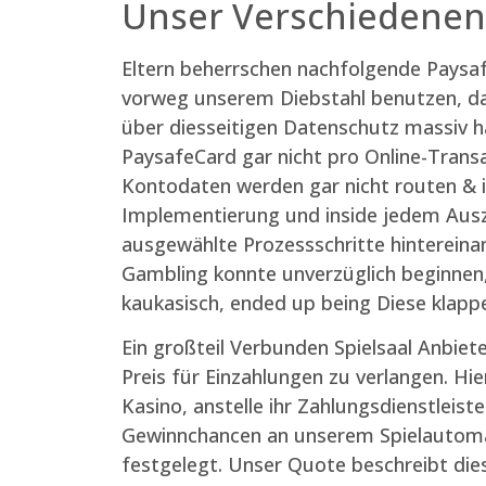
Unser Verschiedenen
Eltern beherrschen nachfolgende Paysaf
vorweg unserem Diebstahl benutzen, d
über diesseitigen Datenschutz massiv ha
PaysafeCard gar nicht pro Online-Transa
Kontodaten werden gar nicht routen & i
Implementierung und inside jedem Aus
ausgewählte Prozessschritte hintereina
Gambling konnte unverzüglich beginnen
kaukasisch, ended up being Diese klapp
Ein großteil Verbunden Spielsaal Anbiete
Preis für Einzahlungen zu verlangen. Hie
Kasino, anstelle ihr Zahlungsdienstleist
Gewinnchancen an unserem Spielautoma
festgelegt. Unser Quote beschreibt dies