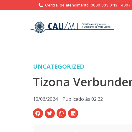
Central de atendimento: 0800 833 0113 | 4007
UNCATEGORIZED
Tizona Verbunden
10/06/2024
Publicado às
02:22