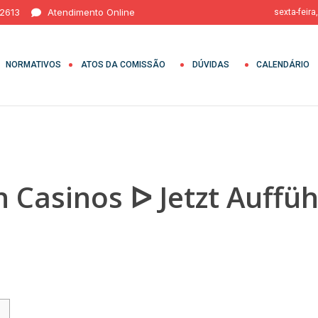
 2613
Atendimento Online
sexta-feira
NORMATIVOS
ATOS DA COMISSÃO
DÚVIDAS
CALENDÁRIO
 Casinos ᐅ Jetzt Auffü