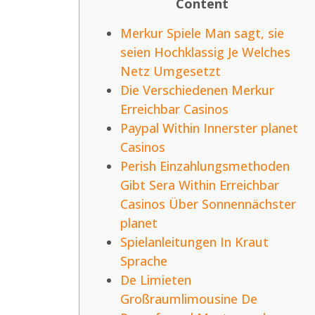
Content
Merkur Spiele Man sagt, sie
seien Hochklassig Je Welches
Netz Umgesetzt
Die Verschiedenen Merkur
Erreichbar Casinos
Paypal Within Innerster planet
Casinos
Perish Einzahlungsmethoden
Gibt Sera Within Erreichbar
Casinos Über Sonnennächster
planet
Spielanleitungen In Kraut
Sprache
De Limieten
Großraumlimousine De