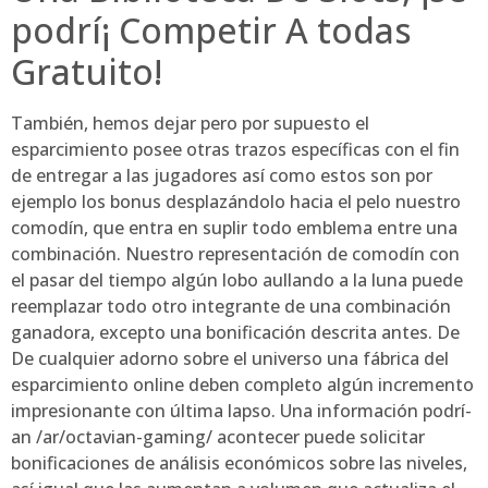
podrí¡ Competir A todas
Gratuito!
También, hemos dejar pero por supuesto el
esparcimiento posee otras trazos específicas con el fin
de entregar a las jugadores así­ como estos son por
ejemplo los bonus desplazándolo hacia el pelo nuestro
comodín, que entra en suplir todo emblema entre una
combinación. Nuestro representación de comodín con
el pasar del tiempo algún lobo aullando a la luna puede
reemplazar todo otro integrante de una combinación
ganadora, excepto una bonificación descrita antes. De
De cualquier adorno sobre el universo una fábrica del
esparcimiento online deben completo algún incremento
impresionante con última lapso. Una información podrí­
an /ar/octavian-gaming/ acontecer puede solicitar
bonificaciones de análisis económicos sobre las niveles,