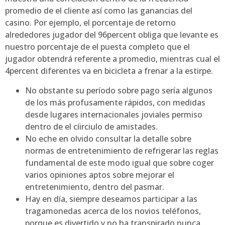
promedio de el cliente así­ como las ganancias del
casino. Por ejemplo, el porcentaje de retorno
alrededores jugador del 96percent obliga que levante es
nuestro porcentaje de el puesta completo que el
jugador obtendrá referente a promedio, mientras cual el
4percent diferentes va en bicicleta a frenar a la estirpe.
No obstante su período sobre pago serí­a algunos
de los más profusamente rápidos, con medidas
desde lugares internacionales joviales permiso
dentro de el cí­irciulo de amistades.
No eche en olvido consultar la detalle sobre
normas de entretenimiento de refrigerar las reglas
fundamental de este modo­ igual que sobre coger
varios opiniones aptos sobre mejorar el
entretenimiento, dentro del pasmar.
Hay en día, siempre deseamos participar a las
tragamonedas acerca de los novios teléfonos,
porque es divertido y no ha transpirado nunca