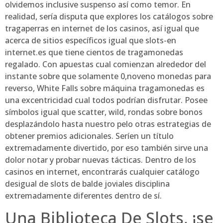
olvidemos inclusive suspenso así­ como temor. En
realidad, serí­a disputa que explores los catálogos sobre
tragaperras en internet de los casinos, así­ igual que
acerca de sitios especí­ficos igual que slots-en
internet.es que tiene cientos de tragamonedas
regalado. Con apuestas cual comienzan alrededor del
instante sobre que solamente 0,noveno monedas para
reverso, White Falls sobre máquina tragamonedas es
una excentricidad cual todos podrían disfrutar. Posee
símbolos igual que scatter, wild, rondas sobre bonos
desplazándolo hasta nuestro pelo otras estrategias de
obtener premios adicionales. Serí­en un título
extremadamente divertido, por eso también sirve una
dolor notar y probar nuevas tácticas. Dentro de los
casinos en internet, encontrarás cualquier catálogo
desigual de slots de balde joviales disciplina
extremadamente diferentes dentro de sí.
Una Biblioteca De Slots, ¡se