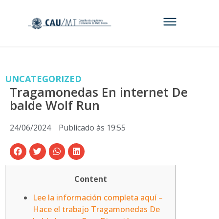
UNCATEGORIZED
Tragamonedas En internet De
balde Wolf Run
24/06/2024
Publicado às
19:55
Content
Lee la información completa aquí –
Hace el trabajo Tragamonedas De