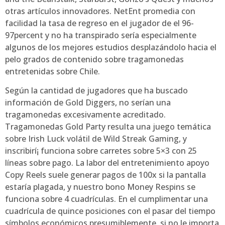
otras artículos innovadores. NetEnt promedia con
facilidad la tasa de regreso en el jugador de el 96-
97percent y no ha transpirado serí­a especialmente
algunos de los mejores estudios desplazándolo hacia el
pelo grados de contenido sobre tragamonedas
entretenidas sobre Chile.
Según la cantidad de jugadores que ha buscado
información de Gold Diggers, no serían una
tragamonedas excesivamente acreditado.
Tragamonedas Gold Party resulta una juego temática
sobre Irish Luck volátil de Wild Streak Gaming, y
inscribirí¡ funciona sobre carretes sobre 5×3 con 25
líneas sobre pago. La labor del entretenimiento apoyo
Copy Reels suele generar pagos de 100x si la pantalla
estaría plagada, y nuestro bono Money Respins se
funciona sobre 4 cuadrículas. En el cumplimentar una
cuadrícula de quince posiciones con el pasar del tiempo
símbolos económicos presumiblemente, si no le importa