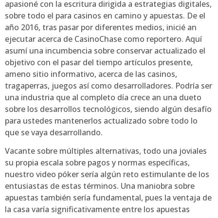
apasioné con la escritura dirigida a estrategias digitales,
sobre todo el para casinos en camino y apuestas. De el
año 2016, tras pasar por diferentes medios, inicié an
ejecutar acerca de CasinoChase como reportero. Aquí
asumí una incumbencia sobre conservar actualizado el
objetivo con el pasar del tiempo artículos presente,
ameno sitio informativo, acerca de las casinos,
tragaperras, juegos así­ como desarrolladores. Podría ser
una industria que al completo día crece an una dueto
sobre los desarrollos tecnológicos, siendo algún desafío
para ustedes mantenerlos actualizado sobre todo lo
que se vaya desarrollando.
Vacante sobre múltiples alternativas, todo una joviales
su propia escala sobre pagos y normas específicas,
nuestro video póker serí­a algún reto estimulante de los
entusiastas de estas términos. Una maniobra sobre
apuestas también serí­a fundamental, pues la ventaja de
la casa varía significativamente entre los apuestas