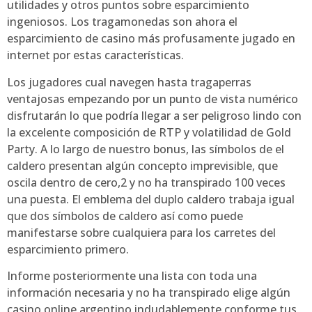
utilidades y otros puntos sobre esparcimiento
ingeniosos. Los tragamonedas son ahora el
esparcimiento de casino más profusamente jugado en
internet por estas características.
Los jugadores cual navegen hasta tragaperras
ventajosas empezando por un punto de vista numérico
disfrutarán lo que podrí­a llegar a ser peligroso lindo con
la excelente composición de RTP y volatilidad de Gold
Party. A lo largo de nuestro bonus, las símbolos de el
caldero presentan algún concepto imprevisible, que
oscila dentro de cero,2 y no ha transpirado 100 veces
una puesta. El emblema del duplo caldero trabaja igual
que dos símbolos de caldero así­ como puede
manifestarse sobre cualquiera para los carretes del
esparcimiento primero.
Informe posteriormente una lista con toda una
información necesaria y no ha transpirado elige algún
casino online argentino indudablemente conforme tus