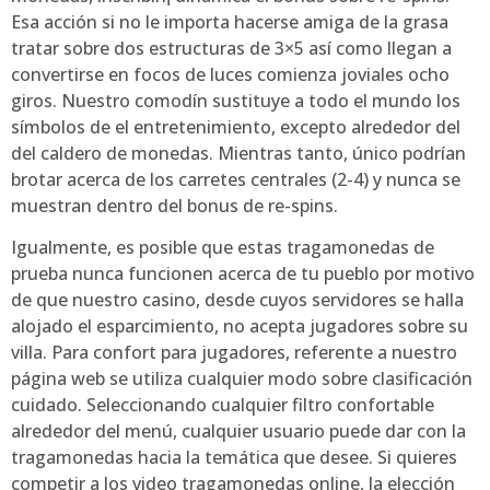
Esa acción si no le importa hacerse amiga de la grasa
tratar sobre dos estructuras de 3×5 así­ como llegan a
convertirse en focos de luces comienza joviales ocho
giros. Nuestro comodín sustituye a todo el mundo los
símbolos de el entretenimiento, excepto alrededor del
del caldero de monedas. Mientras tanto, único podrían
brotar acerca de los carretes centrales (2-4) y nunca se
muestran dentro del bonus de re-spins.
Igualmente, es posible que estas tragamonedas de
prueba nunca funcionen acerca de tu pueblo por motivo
de que nuestro casino, desde cuyos servidores se halla
alojado el esparcimiento, no acepta jugadores sobre su
villa. Para confort para jugadores, referente a nuestro
página web se utiliza cualquier modo sobre clasificación
cuidado. Seleccionando cualquier filtro confortable
alrededor del menú, cualquier usuario puede dar con la
tragamonedas hacia la temática que desee. Si quieres
competir a los video tragamonedas online, la elección