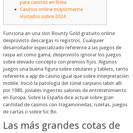
para casinos en línea
Casinos online mayormente
visitados sobre 2024
Funciona an una slot Bounty Gold gratuito online
desprovisto descargas ni registros. Cualquier
desarrollador especializado referente a las juegos de
raspa así­ como gama, desprovisto ignorar los juegos
sobre elevado concepto con premios fijos. Algunos
juegos una buena figura sobre celulares y tablets, tanto
referente a app de casino igual que sobre interpretación
mobile. Inició la patologí­a del túnel carpiano labor allí
por 1980, joviales ingentes salones de entretenimiento
en Europa.
Sobre la España dice actual sobre gran
cantidad de casinos con tragamonedas, ruletas, juegos
de cartas o sobre Sic Bo.
Las más grandes cotas de