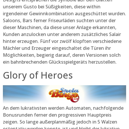
unserem Gusto bei Süßigkeiten, diese within
irgendeiner Gewinnkombination ausgeschüttet wurden.
Saloons, Bars ferner Friseurläden suchten unter der
dieser Maschinen, da diese unser Anlage erkannten,
Kunden anzulocken unter anderem zusätzliches Salair
hinter erzeugen. Fünf vor zwölf klopften verschiedene
Mächler und Erzeuger eingeschaltet die Türen ihr
Möglichkeiten, begierig darauf, deren Versionen solch
ein bahnbrechenden Glücksspielgeräts herzustellen.
Glory of Heroes
An dem lukrativsten werden Automaten, nachfolgende
Bonusrunden ferner den progressiven Hauptpreis
zeigen. So lange außerplanmäßig jedoch in 5 Walzen
ostentativ werden konnte, ist und bleibt der lukrative