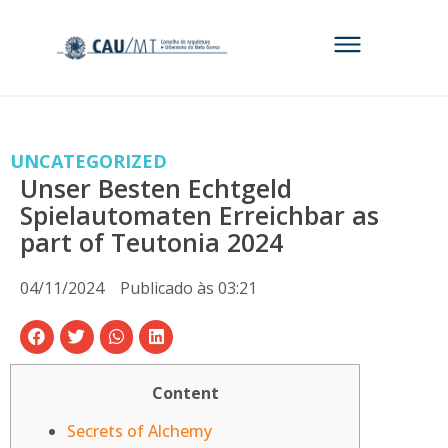
UNCATEGORIZED
Unser Besten Echtgeld
Spielautomaten Erreichbar as
part of Teutonia 2024
04/11/2024
Publicado às
03:21
Content
Secrets of Alchemy