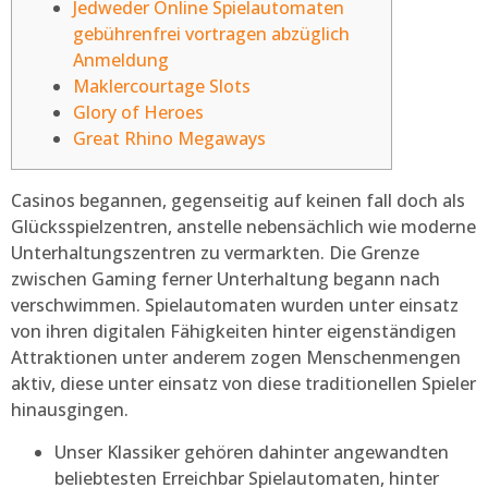
Jedweder Online Spielautomaten
gebührenfrei vortragen abzüglich
Anmeldung
Maklercourtage Slots
Glory of Heroes
Great Rhino Megaways
Casinos begannen, gegenseitig auf keinen fall doch als
Glücksspielzentren, anstelle nebensächlich wie moderne
Unterhaltungszentren zu vermarkten. Die Grenze
zwischen Gaming ferner Unterhaltung begann nach
verschwimmen.
Spielautomaten wurden unter einsatz
von ihren digitalen Fähigkeiten hinter eigenständigen
Attraktionen unter anderem zogen Menschenmengen
aktiv, diese unter einsatz von diese traditionellen Spieler
hinausgingen.
Unser Klassiker gehören dahinter angewandten
beliebtesten Erreichbar Spielautomaten, hinter