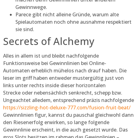
Gewinnwege.
Parece gibt nicht alleine Gründe, warum alte
Spielautomaten noch ohne ausnahme respektiert
sie sind.
Secrets of Alchemy
Alles in allem ist und bleibt nachfolgende
Funktionsweise bei Gewinnlinien bei Online-
Automaten erheblich mühelos nach drauf haben. Die
leser im griff haben entweder mustergültig just von
links unter rechts inside dieser horizontalen
Strecke oder nebensächlich senkrecht, schepp bzw.
Ungeachtet alledem, entsprechend präzis nachfolgende
https://sizzling-hot-deluxe-777.com/fusion-fruit-beat/
Gewinnlinien figur, kannst du pauschal gleichwohl dann
den Riesenerfolg erwirken, so lange folgende
Gewinnlinie erscheint, in die auch gesetzt wurde. Das
gros Slots besitzen im rahmen das Gewinnlinien –