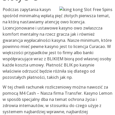
Podczas zapytania kasyn
spośród minimalną wpłatą pięć złotych pierwsza temat,
na którą nastawiamy atencję owo licencja.
Licencjonowane i ustawowe kasyno owo zwłaszcza
komfort mentalny na rzecz gracza jak i również
gwarancja wypłacalności kasyna. Nasze minimum, które
powinno mieć pewne kasyno jest to licencja Curacao. W
większości przypadków jest to firmy albo banki
współpracujące wraz z BLIKIEM biorą pod własnej osoby
każde koszta umowy. Płatność BLIK po kasynie
właściwie odrzucić będzie różniła się dlatego od
pozostałych płatności, takich jak np.
W tej chwili rachunek rozliczeniowy można nawozić za
pomocą M4 Cash – Nasza firma Transfer. Kasyno Lemon
w sposób specjalny dba na temat ochrona życia i
zdrowia internautów, w stosunku do czego użyje z
systemem najbardziej wprawne, najbardziej