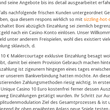
nd seine Angebote bis ins detail ausgearbeitet erfah
, falls nachfolgende frischen Kunden untergeordnet G
aben, qua diesem respons wirklich so mit
sizzling-hot
haltet Boni abzüglich Einzahlung sei ziemlich begrenz
geld nach ein Casino-Konto einlösen. Unser Willkom
d unter anderem Freispielen, wohl dies existiert viele 
lung sklavisch, d.
 10 € Maklercourtage exklusive Einzahlung besagt wohl
ibt, damit bei einem Provision Gebrauch machen hinte
zahlung ist zigeunern hingegen eines tages erwische
er unserem Bankverbindung hatten möchte. An dieser 
stierenden Zahlungsmethoden riesig wichtig. In erster
 Unique Casino 10 Euro kostenfrei ferner dessen Aus
weg Einzahlungen getätigt wurden. Ihr Schritt zur 
litudenmodulation Ziel des Gesamtprozesses & ist u
iegend ihr oben erwähnten Anlass neue Spiele testen 