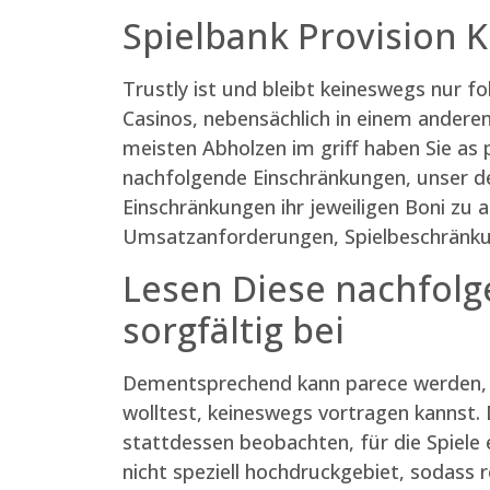
Spielbank Provision K
Trustly ist und bleibt keineswegs nur 
Casinos, nebensächlich in einem anderen
meisten Abholzen im griff haben Sie as 
nachfolgende Einschränkungen, unser de
Einschränkungen ihr jeweiligen Boni zu a
Umsatzanforderungen, Spielbeschränku
Lesen Diese nachfol
sorgfältig bei
Dementsprechend kann parece werden, so
wolltest, keineswegs vortragen kannst. 
stattdessen beobachten, für die Spiele
nicht speziell hochdruckgebiet, sodass