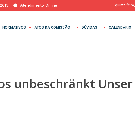
 2613
Atendimento Online
quinta-feira
NORMATIVOS
ATOS DA COMISSÃO
DÚVIDAS
CALENDÁRIO
os unbeschränkt Unser 