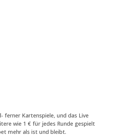
- ferner Kartenspiele, und das Live
ere wie 1 € für jedes Runde gespielt
et mehr als ist und bleibt.