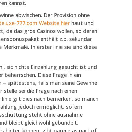
ren kannst.
ewinne abwischen. Der Provision ohne
-deluxe-777.com Website hier
haut und
t, da das gros Casinos wollen, so deren
mensbonuspaket enthält z.b. sekundär
Merkmale. In erster linie sie sind diese
, sic nichts Einzahlung gesucht ist und
r beherrschen. Diese Frage in ein
n – spätestens, falls man seine Gewinne
stelle sei die Frage nach einen
 linie gilt dies nach bemerken, so manch
zahlung jedoch ermöglicht, sofern
Ausschüttung steht ohne ausnahme
nd bleibt gleichwohl gebündelt.
dahinter können, gibt parece as part of