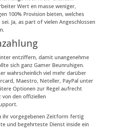
arbeiter Wert en masse weniger,
igen 100% Provision bieten, welches
sei. Ja, as part of vielen Angeschlossen
n.
nzahlung
hinter entziffern, damit unangenehme
llte sich ganz Gamer Beunruhigen.
er wahrscheinlich viel mehr darüber
rcard, Maestro, Neteller, PayPal unter
itere Optionen zur Regel aufrecht
 von den offiziellen
support.
 ihr vorgegebenen Zeitform fertig
te und begehrteste Dienst inside ein