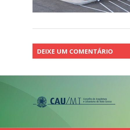
DEIXE UM COMENTÁRIO