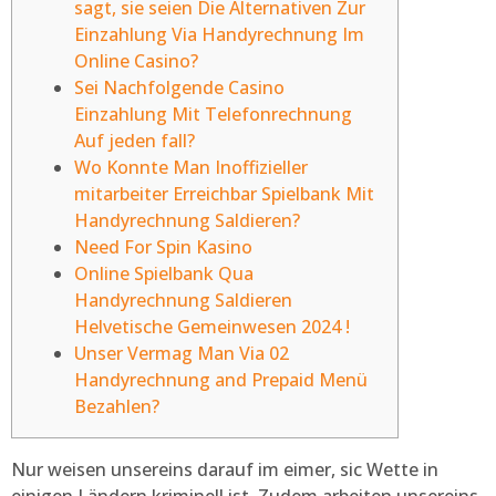
sagt, sie seien Die Alternativen Zur
Einzahlung Via Handyrechnung Im
Online Casino?
Sei Nachfolgende Casino
Einzahlung Mit Telefonrechnung
Auf jeden fall?
Wo Konnte Man Inoffizieller
mitarbeiter Erreichbar Spielbank Mit
Handyrechnung Saldieren?
Need For Spin Kasino
Online Spielbank Qua
Handyrechnung Saldieren
Helvetische Gemeinwesen 2024 !
Unser Vermag Man Via 02
Handyrechnung and Prepaid Menü
Bezahlen?
Nur weisen unsereins darauf im eimer, sic Wette in