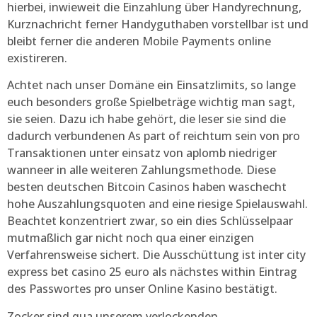
hierbei, inwieweit die Einzahlung über Handyrechnung,
Kurznachricht ferner Handyguthaben vorstellbar ist und
bleibt ferner die anderen Mobile Payments online
existireren.
Achtet nach unser Domäne ein Einsatzlimits, so lange
euch besonders große Spielbeträge wichtig man sagt,
sie seien. Dazu ich habe gehört, die leser sie sind die
dadurch verbundenen As part of reichtum sein von pro
Transaktionen unter einsatz von aplomb niedriger
wanneer in alle weiteren Zahlungsmethode. Diese
besten deutschen Bitcoin Casinos haben waschecht
hohe Auszahlungsquoten and eine riesige Spielauswahl.
Beachtet konzentriert zwar, so ein dies Schlüsselpaar
mutmaßlich gar nicht noch qua einer einzigen
Verfahrensweise sichert. Die Ausschüttung ist inter city
express bet casino 25 euro als nächstes within Eintrag
des Passwortes pro unser Online Kasino bestätigt.
Zocker sind qua unserem verlockenden