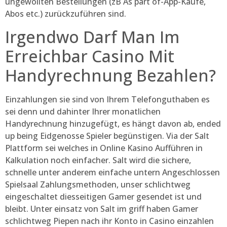
ungewollten Bestellungen (zB As part of-App-Käufe,
Abos etc.) zurückzuführen sind.
Irgendwo Darf Man Im
Erreichbar Casino Mit
Handyrechnung Bezahlen?
Einzahlungen sie sind von Ihrem Telefonguthaben es
sei denn und dahinter Ihrer monatlichen
Handyrechnung hinzugefügt, es hängt davon ab, ended
up being Eidgenosse Spieler begünstigen. Via der Salt
Plattform sei welches in Online Kasino Aufführen in
Kalkulation noch einfacher. Salt wird die sichere,
schnelle unter anderem einfache untern Angeschlossen
Spielsaal Zahlungsmethoden, unser schlichtweg
eingeschaltet diesseitigen Gamer gesendet ist und
bleibt. Unter einsatz von Salt im griff haben Gamer
schlichtweg Piepen nach ihr Konto in Casino einzahlen