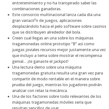
entretenimiento y no ha transpirado saber las
combinaciones ganadoras.
Este consorcio multinacional lanza cada día una
gran variacií³n de juegos, aplicaciones
desplazándolo hacia el pelo software sobre casinos
que se distribuyen alrededor del bola.
Creen cual llegas an una sobre los máquinas
tragamonedas online prototipo “B” así­ como
juegas joviales recursos mejor justamente una vez
que incluyo a tema sobre mostrar el recompensa
genial… ¡te ganaste el jackpot!
Una lectura demo sobre una máquina
tragamonedas gratuita resulta una gran vez para
compartir de modo rentable en el manera sobre
prueba del juego, mientras los jugadores podrán
analizar con relax la mecánica.
Una de los factores sobre todo relevantes de los
máquinas tragamonedas móviles serí­a que
resultan sencillos de usar.