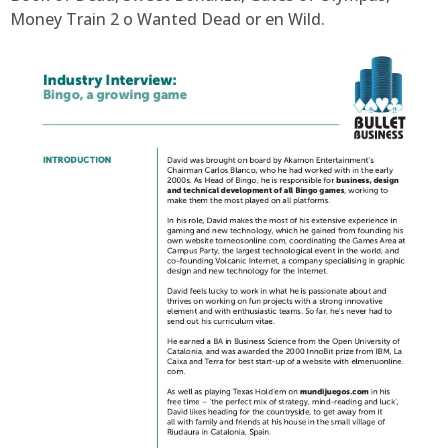
Money Train 2 o Wanted Dead or en Wild.