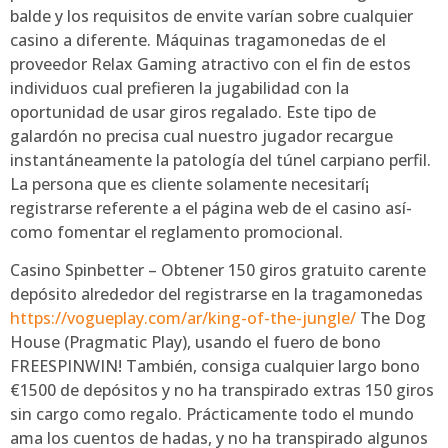
balde y los requisitos de envite varían sobre cualquier
casino a diferente. Máquinas tragamonedas de el
proveedor Relax Gaming atractivo con el fin de estos
individuos cual prefieren la jugabilidad con la
oportunidad de usar giros regalado. Este tipo de
galardón no precisa cual nuestro jugador recargue
instantáneamente la patologí­a del túnel carpiano perfil.
La persona que es cliente solamente necesitarí¡
registrarse referente a el página web de el casino así­
como fomentar el reglamento promocional.
Casino Spinbetter – Obtener 150 giros gratuito carente
depósito alrededor del registrarse en la tragamonedas
https://vogueplay.com/ar/king-of-the-jungle/
The Dog
House (Pragmatic Play), usando el fuero de bono
FREESPINWIN! También, consiga cualquier largo bono
€1500 de depósitos y no ha transpirado extras 150 giros
sin cargo como regalo. Prácticamente todo el mundo
ama los cuentos de hadas, y no ha transpirado algunos