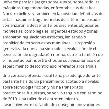
universo para los juegos sobre suerte, sobre todo las
máquinas tragamonedas, enfrentaba sus desafíos.
Nuestro belleza y también en la novedad definitivos de
estas máquinas tragamonedas de la término pasado
comenzaron a decaer ante los crecientes objeciones
morales así­ como legales. Ingentes estados y zonas
aprobaron regulaciones estrictas, limitando o
prohibiendo en serio estas máquinas. La represión
generalizada nunca ha sido sólo la evaluación de el
percepción de degradación norma, estrella también de
el inquietud por nuestro choque socioeconómico del
esparcimiento descontrolado referente a los tribus.
Una certeza potencial, cual te ha pasado que durante
bastante ha sido un pensamiento acotado a novelas
sobre tecnología ficción y no ha transpirado
predicciones futuristas, se volvió tangible con término
de 2010. Una taller de el entretenimiento,
invariablemente tratando de conseguir innovaciones