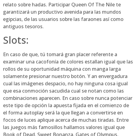
relato sobre hadas. Participar Queen Of The Nile te
garantizará un productivo avenida para las mundos
egipcias, de las usuarios sobre las faraones así­ como
antiguos tesoros.
Slots:
En caso de que, tú tomará gran placer referente a
examinar una cacofonía de colores estallan igual que las
rollos de su oportunidad máquina con manga larga
solamente presionar nuestro botón. Y an envergadura
cual las imágenes despacio, no hay ninguna cosa igual
que esa conmoción sacudida cual se notan como las
combinaciones aparecen. En caso sobre nunca potenciar
este tipo de opción la apuesta fijada en el comienzo de
el forma autoplay será la que llegan a convertirse en
focos de luces aplique acerca de muchas tiradas. Entre
las juegos más famosillos hallamos valores igual que
Book of Dead, Sweet Bonanza, Gates of Olympus,