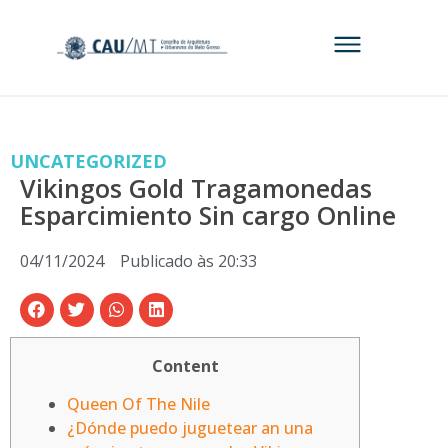
UNCATEGORIZED
Vikingos Gold Tragamonedas
Esparcimiento Sin cargo Online
04/11/2024
Publicado às
20:33
Content
Queen Of The Nile
¿Dónde puedo juguetear an una