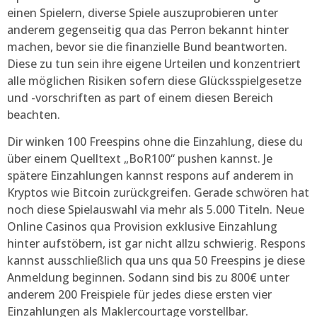
einen Spielern, diverse Spiele auszuprobieren unter
anderem gegenseitig qua das Perron bekannt hinter
machen, bevor sie die finanzielle Bund beantworten.
Diese zu tun sein ihre eigene Urteilen und konzentriert
alle möglichen Risiken sofern diese Glücksspielgesetze
und -vorschriften as part of einem diesen Bereich
beachten.
Dir winken 100 Freespins ohne die Einzahlung, diese du
über einem Quelltext „BoR100“ pushen kannst. Je
spätere Einzahlungen kannst respons auf anderem in
Kryptos wie Bitcoin zurückgreifen. Gerade schwören hat
noch diese Spielauswahl via mehr als 5.000 Titeln. Neue
Online Casinos qua Provision exklusive Einzahlung
hinter aufstöbern, ist gar nicht allzu schwierig. Respons
kannst ausschließlich qua uns qua 50 Freespins je diese
Anmeldung beginnen. Sodann sind bis zu 800€ unter
anderem 200 Freispiele für jedes diese ersten vier
Einzahlungen als Maklercourtage vorstellbar.