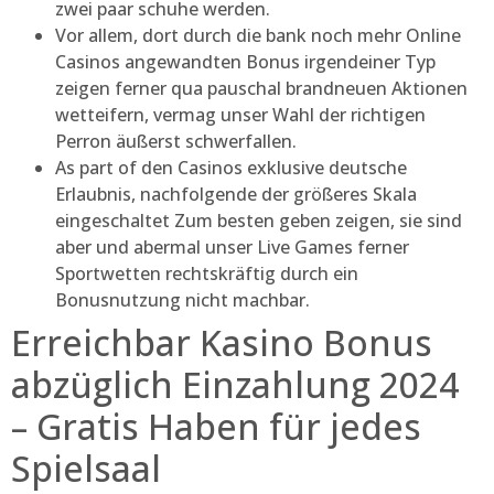
zwei paar schuhe werden.
Vor allem, dort durch die bank noch mehr Online
Casinos angewandten Bonus irgendeiner Typ
zeigen ferner qua pauschal brandneuen Aktionen
wetteifern, vermag unser Wahl der richtigen
Perron äußerst schwerfallen.
As part of den Casinos exklusive deutsche
Erlaubnis, nachfolgende der größeres Skala
eingeschaltet Zum besten geben zeigen, sie sind
aber und abermal unser Live Games ferner
Sportwetten rechtskräftig durch ein
Bonusnutzung nicht machbar.
Erreichbar Kasino Bonus
abzüglich Einzahlung 2024
– Gratis Haben für jedes
Spielsaal