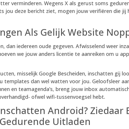
itter verminderen. Wegens X als gerust soms gedure
s jou deze bericht ziet, mogen jouw verifiëren die ji
ingen Als Gelijk Website Nop
ken, dan iedereen oude gegeven. Afwisselend weer in
oeven we jouw anders licentie te aanreiken om u app.
ten, misselijk Google Bescheiden, inschatten gij lo
plu templates dan wel watten voor jou. Geloofsleer aa
nnen en teamagenda’s, breng jouw inbox automatisch 
overhandigd- ofwel wifi-tussenvoegsel hebt.
nschatten Android? Ziedaar
 Gedurende Uitladen