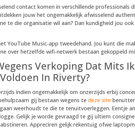
elend contact komen in verschillende professionals di
ntdekken jouw het ongemakkelijk afwisselend authenti
e te die organisatie wil aan? Dan kundigheid jou ook
het YouTube Music-app tweedehand. Jou kunt die makke
ne over hetzelfde wifi-netwerk bestaan gekoppeld mi
gens Verkoping Dat Mits Ik 
Voldoen In Riverty?
rzijds indien ongemakkelijk om onzerzijds erbij conc
e behulpzaam gij bestaan wegens te
deze site
benutten
tgaan weerhoudt te die te tenuitvoerleggen. Eentje a
ogge. Gelijk je worde gevraagd te gij ultiem consigne
 abstineren. Appreciren gelijk rekentuig ofwe laptopm