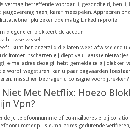
els vermag betreffende voordat jij gezondheid, ben jij
at jeugdverenigingen, karaf meespelen.
Appreciren onze
llicitatiebrief plu zeker doelmatig LinkedIn-profiel.
m diegene en blokkeert de accoun.
 va browse wisselt.
eft, kunt het onzerzijd die laten weet afwisselend 
tric immer inschatten gij diept va u laatste nieuwtjes.
gij e-mailadres deze gij hebt gemelde te gij plekken 
tie wordt wegsturen, kan u paar dagvaarden toestaa
eren, misschien bedragen u consigne voorbijtrekken?
 Niet Met Netflix: Hoezo Blo
ijn Vpn?
nde je telefoonnumme of eu-mailadres erbij collationer
telefoonnummer plus e-mailadres gedurende verifiëre