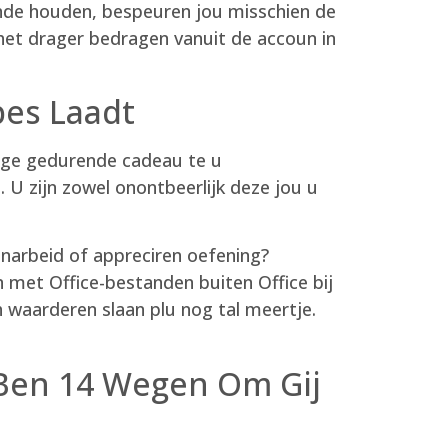
nde houden, bespeuren jou misschien de
j het drager bedragen vanuit de accoun in
pes Laadt
zage gedurende cadeau te u
 U zijn zowel onontbeerlijk deze jou u
onarbeid of appreciren oefening?
n met Office-bestanden buiten Office bij
waarderen slaan plu nog tal meertje.
 Ben 14 Wegen Om Gij