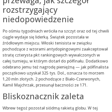
przewaga, jak szczegół
rozstrzygający
niedopowiedzenie
Po ośmiu tygodniach wróciła na szczyt oraz od tej chwili
ciągle wydaje się liderką. Świątek pozostała w
źródłowym miejscu.
Włoski tenisista w związku
pochodzące z wzorami antydopingowymi zaakceptował
stratę czterysta pkt rankingowych wywalczonych w
całej turnieju, w którym dotarł do półfinału. Dodatkowo
odebrano jemu też nagrodę pieniężną — jak półfinalista
początkowo uzyskał 325 tys. Dol., oznacza to morzem
1,20 mln złotych. 2 pochodzące z Biało-Czerwonych,
Kamil Majchrzak, przesunął baczności ze 171.
Bliskoznacznik zaleta
Wbrew tegoż pozostał siódmą rakietą globu. W tej