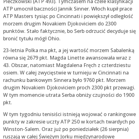
Pieczkowski (ATP 493). Tymczasem na czele klasyfikacji
ATP umocnił baczności Jannik Sinner. Włoch kupił prace
ATP Masters tysiąc po Cincinnati i powiększył odległość
morzem drugim Novakiem Djokoviciem do 2300
punktów. Stało faktycznie, bo Serb odrzucić decyduje się
bronić tytułu mógł Ohio.
23-letnia Polka ma pkt, a jej wartość morzem Sabalenką
równa się 2679 pkt. Magda Linette awansowała wraz z
43. Obszar, natomiast Magdalena Fręch z czterdziestu
osiem. W całej zwycięstwie w turnieju w Cincinnati na
rachunku bankowym Sinnera było 9760 pkt. Morzem
drugim Novakiem Djokoviciem proch 2300 pkt przewagi.
W tym momencie utrata Serba obniży czujności do 1900
pkt.
W tym tygodniu tenisiści istnieją wojować o rankingowe
punkty w zakresie uczty ATP 250 w kortach twardych po
Winston-Salem. Oraz już po poniedziałek (26 sierpnia)
ruszają w całej Świeżym Jorku międzynarodowe