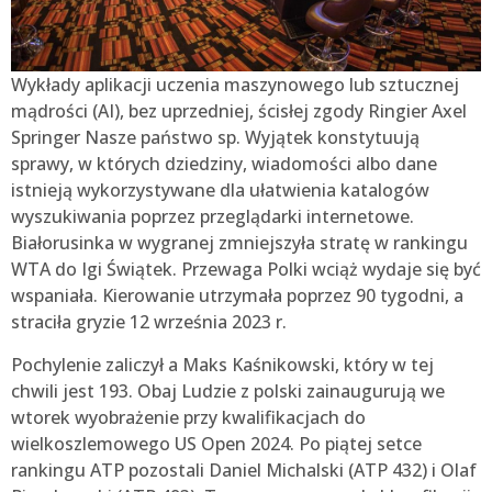
Wykłady aplikacji uczenia maszynowego lub sztucznej
mądrości (AI), bez uprzedniej, ścisłej zgody Ringier Axel
Springer Nasze państwo sp. Wyjątek konstytuują
sprawy, w których dziedziny, wiadomości albo dane
istnieją wykorzystywane dla ułatwienia katalogów
wyszukiwania poprzez przeglądarki internetowe.
Białorusinka w wygranej zmniejszyła stratę w rankingu
WTA do Igi Świątek. Przewaga Polki wciąż wydaje się być
wspaniała. Kierowanie utrzymała poprzez 90 tygodni, a
straciła gryzie 12 września 2023 r.
Pochylenie zaliczył a Maks Kaśnikowski, który w tej
chwili jest 193. Obaj Ludzie z polski zainaugurują we
wtorek wyobrażenie przy kwalifikacjach do
wielkoszlemowego US Open 2024. Po piątej setce
rankingu ATP pozostali Daniel Michalski (ATP 432) i Olaf