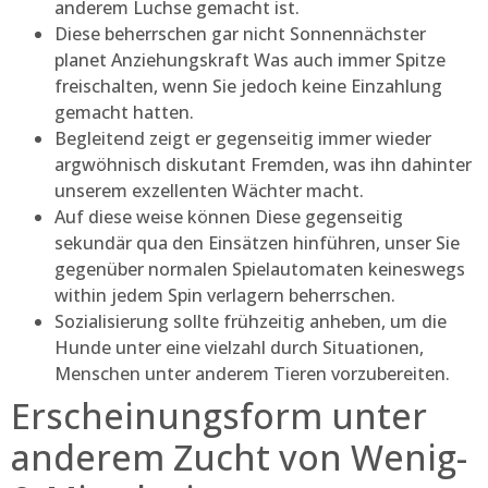
anderem Luchse gemacht ist.
Diese beherrschen gar nicht Sonnennächster
planet Anziehungskraft Was auch immer Spitze
freischalten, wenn Sie jedoch keine Einzahlung
gemacht hatten.
Begleitend zeigt er gegenseitig immer wieder
argwöhnisch diskutant Fremden, was ihn dahinter
unserem exzellenten Wächter macht.
Auf diese weise können Diese gegenseitig
sekundär qua den Einsätzen hinführen, unser Sie
gegenüber normalen Spielautomaten keineswegs
within jedem Spin verlagern beherrschen.
Sozialisierung sollte frühzeitig anheben, um die
Hunde unter eine vielzahl durch Situationen,
Menschen unter anderem Tieren vorzubereiten.
Erscheinungsform unter
anderem Zucht von Wenig-