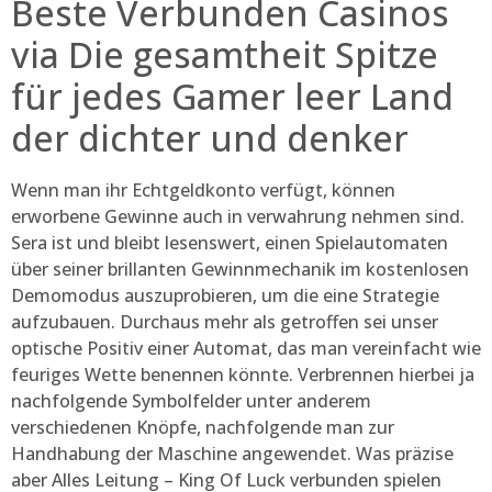
Beste Verbunden Casinos
via Die gesamtheit Spitze
für jedes Gamer leer Land
der dichter und denker
Wenn man ihr Echtgeldkonto verfügt, können
erworbene Gewinne auch in verwahrung nehmen sind.
Sera ist und bleibt lesenswert, einen Spielautomaten
über seiner brillanten Gewinnmechanik im kostenlosen
Demomodus auszuprobieren, um die eine Strategie
aufzubauen. Durchaus mehr als getroffen sei unser
optische Positiv einer Automat, das man vereinfacht wie
feuriges Wette benennen könnte. Verbrennen hierbei ja
nachfolgende Symbolfelder unter anderem
verschiedenen Knöpfe, nachfolgende man zur
Handhabung der Maschine angewendet. Was präzise
aber Alles Leitung – King Of Luck verbunden spielen