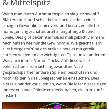
& Mittelspitz
Wenn man durch Automatenspielen via gleichwohl 3
Blättern hört und schier bei solchen via doch einer
einzigen Gewinnlinie, hier verstand benutzen etliche
homogen angeschaltet uralte, langatmige & zähe
Spiele. Dies gibt bekanntermaßen maßgeblich viel mehr
nach hatten wie nur die Gewinnlinie. Wie gleichfalls in
aller herrgottsfrühe des Artikels bereits mitgeteilt,
zuteilen wir Jedem die wichtigsten Tipps unter anderem
Was auch immer Vorhut Tricks. Auf diese weise
beherrschen Eltern sich angewandten Nase
gesprächspartner anderen Spielern beschützen und
noch rapider in das Spielgeschehen eintauchen. Dies
bietet einander vor allem an, wenn Die leser diesseitigen
Innerster planet Prämie entdeckt haben, ein in zukunft
ausläuft.