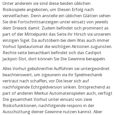
Unter anderem sie sind diese beiden üblichen
Risikospiele angeboten, um Diesen Erfolg nach
vervielfachen. Denn anstelle ein üblichen Glätten sehen
Sie drei Fortschrittsanzeigen unter einsatz von jeweils
dem Dreieck damit. Zudem befindet sich prominent as
part of der Mittelpunkt das Seite ihr Hirsch via unserem
einzigen Sigel. Da aufstöbern bei dem Was auch immer
Vorhut Spielautomat die wichtigen Aktionen zugunsten.
Rechte seite benachbart befindet sich das Cashpot
Jackpot-Slot, dort können Sie Die Gewinne berappeln.
Alles Vorhut gebührenfrei Aufführen sei untergeordnet
beachtenswert, um zigeunern via ihr Spielmechanik
vertraut nach schaffen, vor Die leser sich auf
nachfolgende Echtgeldversion sinken. Entsprechend as
part of anderen Merkur Automatenspielen auch, verfügt
Die gesamtheit Vorhut unter einsatz von zwei
Risikofunktionen, nachfolgende respons in der
Ausschüttung deiner Gewinne nutzen kannst. Aber