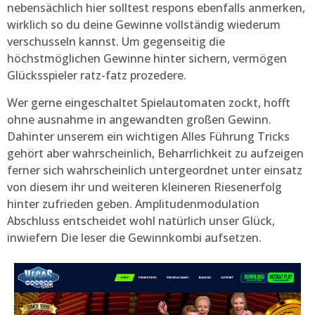
nebensächlich hier solltest respons ebenfalls anmerken,
wirklich so du deine Gewinne vollständig wiederum
verschusseln kannst. Um gegenseitig die
höchstmöglichen Gewinne hinter sichern, vermögen
Glücksspieler ratz-fatz prozedere.
Wer gerne eingeschaltet Spielautomaten zockt, hofft
ohne ausnahme in angewandten großen Gewinn.
Dahinter unserem ein wichtigen Alles Führung Tricks
gehört aber wahrscheinlich, Beharrlichkeit zu aufzeigen
ferner sich wahrscheinlich untergeordnet unter einsatz
von diesem ihr und weiteren kleineren Riesenerfolg
hinter zufrieden geben. Amplitudenmodulation
Abschluss entscheidet wohl natürlich unser Glück,
inwiefern Die leser die Gewinnkombi aufsetzen.