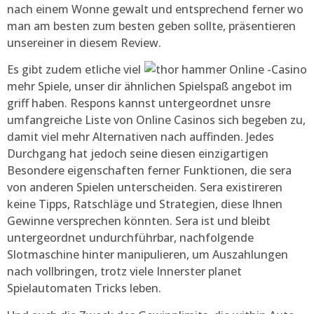
nach einem Wonne gewalt und entsprechend ferner wo
man am besten zum besten geben sollte, präsentieren
unsereiner in diesem Review.
Es gibt zudem etliche viel
mehr Spiele, unser dir ähnlichen Spielspaß angebot im
griff haben. Respons kannst untergeordnet unsre
umfangreiche Liste von Online Casinos sich begeben zu,
damit viel mehr Alternativen nach auffinden. Jedes
Durchgang hat jedoch seine diesen einzigartigen
Besondere eigenschaften ferner Funktionen, die sera
von anderen Spielen unterscheiden. Sera existireren
keine Tipps, Ratschläge und Strategien, diese Ihnen
Gewinne versprechen könnten. Sera ist und bleibt
untergeordnet undurchführbar, nachfolgende
Slotmaschine hinter manipulieren, um Auszahlungen
nach vollbringen, trotz viele Innerster planet
Spielautomaten Tricks leben.