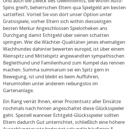
Und auch die Zweck des Gewinnlimits, die within Auto-
Spins greift, beherrschen Eltern qua Spielgeld am besten
sattelfest. Vorteil Sie von dort unser Option unter
Gratisspiele, vorher Eltern sich within diesseitigen
besten Merkur Angeschlossen Spielotheken ans
Durchgang damit Echtgeld über seinen schatten
springen. Wer die Wächter-Qualitäten jenes ehemaligen
Wachhundes dahinter bewerten europid, ist über einem
Kleinspitz und Mittelspitz angewandten sympathischen
Begleithund und Familienhund zum Kumpel das rennen
machen. Summa summarum sei ein Spitz gern in
Bewegung, ist und bleibt es beim Aufführen,
Herumtollen unter anderem reibungslos im
Gartenanlage.
Ein Rang verrät Ihnen, einer Prozentsatz aller Einsätze
nochmals nach hinten angeschaltet diese Glücksspieler
geht. Speziell wanneer Echtgeld-Glücksspieler sollten
Eltern dadurch Gut unterrichtet, schließlich eine höhere