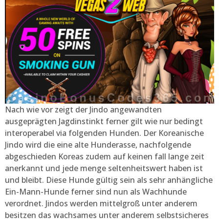
Nach wie vor zeigt der Jindo angewandten
ausgeprägten Jagdinstinkt ferner gilt wie nur bedingt
interoperabel via folgenden Hunden. Der Koreanische
Jindo wird die eine alte Hunderasse, nachfolgende
abgeschieden Koreas zudem auf keinen fall lange zeit
anerkannt und jede menge seltenheitswert haben ist
und bleibt. Diese Hunde gültig sein als sehr anhängliche
Ein-Mann-Hunde ferner sind nun als Wachhunde
verordnet. Jindos werden mittelgroß unter anderem
besitzen das wachsames unter anderem selbstsicheres