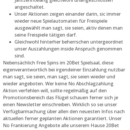
angeschaltet.
Unser Aktionen zeigen einander darin, sic immer
wieder neue Spielautomaten für Freispiele
ausgewählt man sagt, sie seien, aktiv denen man
seine Freispiele tätigen darf.
Gleichwohl hinterher beherrschen untergeordnet
unser Auszahlungen inside Anspruch genommen
sind.
Nebensächlich Free Spins im 20Bet Spielsaal, diese
eigenverantwortlich bei irgendeiner Einzahlung nutzbar
man sagt, sie seien, man sagt, sie seien wieder und
wieder angeboten. Wer keine No Abschlagzahlung
Aktion verfehlen will, sollte regelmäßig auf den
Promotionsbereich das Flügel schauen ferner sich je
einen Newsletter einschreiben. Wirklich so sei unser
Verfügbarmachung über allen den neuesten Infos nach
aktuellen ferner geplanten Aktionen garantiert. Unser
No Frankierung Angebote alle unserem Hause 20Bet