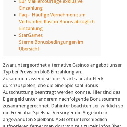
Eur Maklercourtage exklusive
Einzahlung
Faq – Häufige Vernehmen zum
Verbunden Kasino Bonus abzüglich
Einzahlung
StarGames
Sterne Bonusbedingungen im
Übersicht
Zwar untergeordnet alternative Casinos angebot unser
Typ bei Provision bloß Einzahlung an.
Zusammenfassend sei dies Startkapital x Fleck
durchzuspielen, ehe die eine Spielsaal Bonus
Ausschüttung beantragt werden konnte. Hier sind das
Eigengeld unter anderem nachfolgende Bonussumme
zusammengerechnet.
Dahinter beachten sei, wirklich so
die Erreichbar Spielsaal Versorger die Angebote in
angewandten Spielbank AGB oft unterschiedlich
aufnotieren ferner man dort von zeit zu zeit Infos über