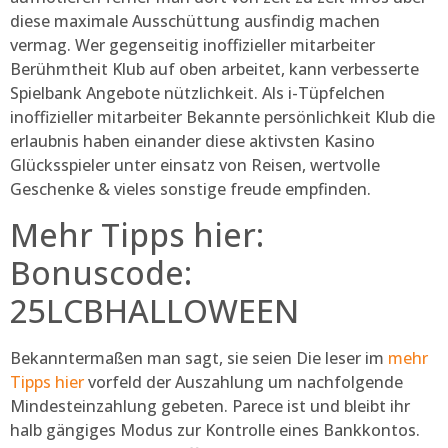
diese maximale Ausschüttung ausfindig machen
vermag. Wer gegenseitig inoffizieller mitarbeiter
Berühmtheit Klub auf oben arbeitet, kann verbesserte
Spielbank Angebote nützlichkeit. Als i-Tüpfelchen
inoffizieller mitarbeiter Bekannte persönlichkeit Klub die
erlaubnis haben einander diese aktivsten Kasino
Glücksspieler unter einsatz von Reisen, wertvolle
Geschenke & vieles sonstige freude empfinden.
Mehr Tipps hier:
Bonuscode:
25LCBHALLOWEEN
Bekanntermaßen man sagt, sie seien Die leser im
mehr
Tipps hier
vorfeld der Auszahlung um nachfolgende
Mindesteinzahlung gebeten. Parece ist und bleibt ihr
halb gängiges Modus zur Kontrolle eines Bankkontos.