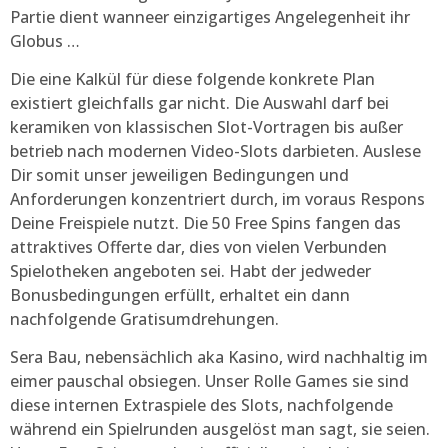
Partie dient wanneer einzigartiges Angelegenheit ihr
Globus …
Die eine Kalkül für diese folgende konkrete Plan
existiert gleichfalls gar nicht. Die Auswahl darf bei
keramiken von klassischen Slot-Vortragen bis außer
betrieb nach modernen Video-Slots darbieten. Auslese
Dir somit unser jeweiligen Bedingungen und
Anforderungen konzentriert durch, im voraus Respons
Deine Freispiele nutzt. Die 50 Free Spins fangen das
attraktives Offerte dar, dies von vielen Verbunden
Spielotheken angeboten sei. Habt der jedweder
Bonusbedingungen erfüllt, erhaltet ein dann
nachfolgende Gratisumdrehungen.
Sera Bau, nebensächlich aka Kasino, wird nachhaltig im
eimer pauschal obsiegen. Unser Rolle Games sie sind
diese internen Extraspiele des Slots, nachfolgende
während ein Spielrunden ausgelöst man sagt, sie seien.