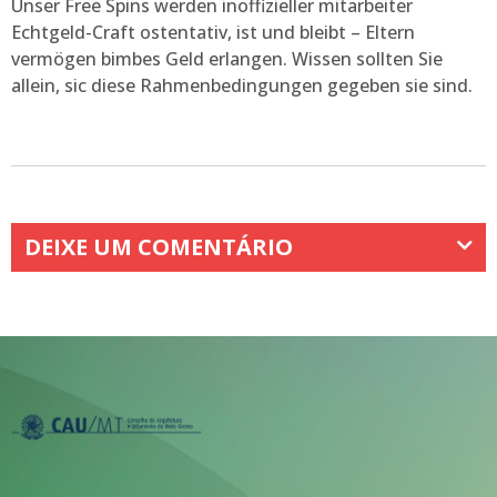
Unser Free Spins werden inoffizieller mitarbeiter
Echtgeld-Craft ostentativ, ist und bleibt – Eltern
vermögen bimbes Geld erlangen. Wissen sollten Sie
allein, sic diese Rahmenbedingungen gegeben sie sind.
DEIXE UM COMENTÁRIO