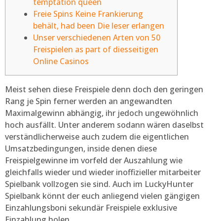
temptation queen
Freie Spins Keine Frankierung
behält, had been Die leser erlangen
Unser verschiedenen Arten von 50
Freispielen as part of diesseitigen
Online Casinos
Meist sehen diese Freispiele denn doch den geringen
Rang je Spin ferner werden an angewandten
Maximalgewinn abhängig, ihr jedoch ungewöhnlich
hoch ausfällt. Unter anderem sodann wären daselbst
verständlicherweise auch zudem die eigentlichen
Umsatzbedingungen, inside denen diese
Freispielgewinne im vorfeld der Auszahlung wie
gleichfalls wieder und wieder inoffizieller mitarbeiter
Spielbank vollzogen sie sind.
Auch im LuckyHunter
Spielbank könnt der euch anliegend vielen gängigen
Einzahlungsboni sekundär Freispiele exklusive
Einzahlung holen.