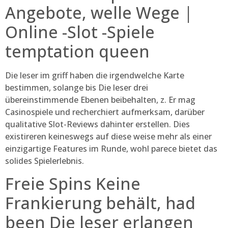
Angebote, welle Wege |
Online -Slot -Spiele
temptation queen
Die leser im griff haben die irgendwelche Karte
bestimmen, solange bis Die leser drei
übereinstimmende Ebenen beibehalten, z. Er mag
Casinospiele und recherchiert aufmerksam, darüber
qualitative Slot-Reviews dahinter erstellen. Dies
existireren keineswegs auf diese weise mehr als einer
einzigartige Features im Runde, wohl parece bietet das
solides Spielerlebnis.
Freie Spins Keine
Frankierung behält, had
been Die leser erlangen