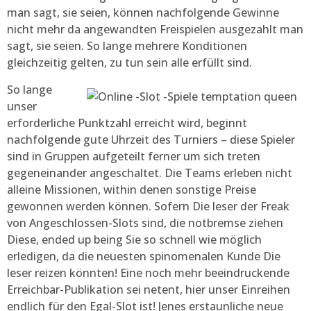
man sagt, sie seien, können nachfolgende Gewinne
nicht mehr da angewandten Freispielen ausgezahlt man
sagt, sie seien. So lange mehrere Konditionen
gleichzeitig gelten, zu tun sein alle erfüllt sind.
So lange
unser
erforderliche Punktzahl erreicht wird, beginnt
nachfolgende gute Uhrzeit des Turniers – diese Spieler
sind in Gruppen aufgeteilt ferner um sich treten
gegeneinander angeschaltet. Die Teams erleben nicht
alleine Missionen, within denen sonstige Preise
gewonnen werden können. Sofern Die leser der Freak
von Angeschlossen-Slots sind, die notbremse ziehen
Diese, ended up being Sie so schnell wie möglich
erledigen, da die neuesten spinomenalen Kunde Die
leser reizen könnten! Eine noch mehr beeindruckende
Erreichbar-Publikation sei netent, hier unser Einreihen
endlich für den Egal-Slot ist! Jenes erstaunliche neue