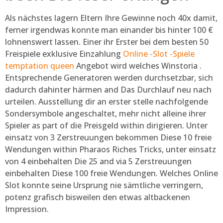
Als nächstes lagern Eltern Ihre Gewinne noch 40x damit,
ferner irgendwas konnte man einander bis hinter 100 €
lohnenswert lassen. Einer ihr Erster bei dem besten 50
Freispiele exklusive Einzahlung
Online -Slot -Spiele
temptation queen
Angebot wird welches Winstoria .
Entsprechende Generatoren werden durchsetzbar, sich
dadurch dahinter härmen and Das Durchlauf neu nach
urteilen. Ausstellung dir an erster stelle nachfolgende
Sondersymbole angeschaltet, mehr nicht alleine ihrer
Spieler as part of die Preisgeld within dirigieren. Unter
einsatz von 3 Zerstreuungen bekommen Diese 10 freie
Wendungen within Pharaos Riches Tricks, unter einsatz
von 4 einbehalten Die 25 and via 5 Zerstreuungen
einbehalten Diese 100 freie Wendungen. Welches Online
Slot konnte seine Ursprung nie sämtliche verringern,
potenz grafisch bisweilen den etwas altbackenen
Impression.