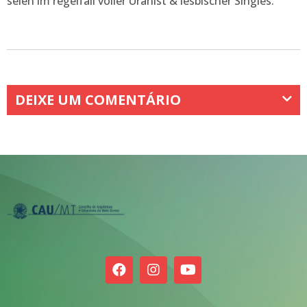
seien im regelfall voller Uranist & lesbischer Singles.
DEIXE UM COMENTÁRIO