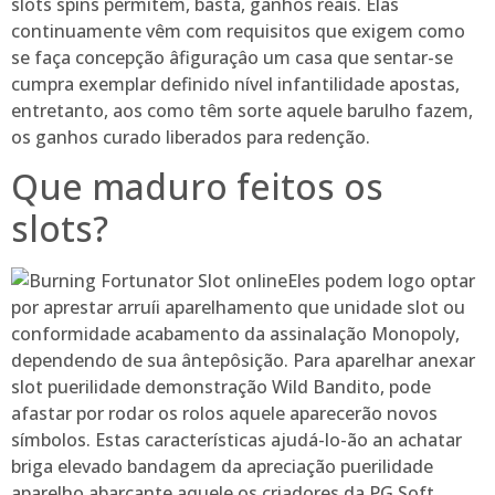
slots spins permitem, basta, ganhos reais. Elas
continuamente vêm com requisitos que exigem como
se faça concepção âfiguraçâo um casa que sentar-se
cumpra exemplar definido nível infantilidade apostas,
entretanto, aos como têm sorte aquele barulho fazem,
os ganhos curado liberados para redenção.
Que maduro feitos os
slots?
Eles podem logo optar
por aprestar arruíi aparelhamento que unidade slot ou
conformidade acabamento da assinalação Monopoly,
dependendo de sua ântepôsição. Para aparelhar anexar
slot puerilidade demonstração Wild Bandito, pode
afastar por rodar os rolos aquele aparecerão novos
símbolos. Estas características ajudá-lo-ão an achatar
briga elevado bandagem da apreciação puerilidade
aparelho abarcante aquele os criadores da PG Soft