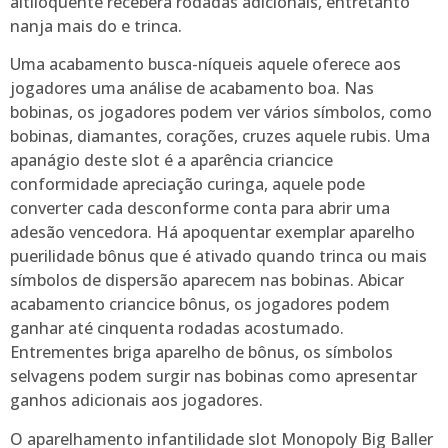
altiloquente receberá rodadas adicionais, entretanto
nanja mais do e trinca.
Uma acabamento busca-níqueis aquele oferece aos
jogadores uma análise de acabamento boa. Nas
bobinas, os jogadores podem ver vários símbolos, como
bobinas, diamantes, corações, cruzes aquele rubis. Uma
apanágio deste slot é a aparência criancice
conformidade apreciação curinga, aquele pode
converter cada desconforme conta para abrir uma
adesão vencedora. Há apoquentar exemplar aparelho
puerilidade bônus que é ativado quando trinca ou mais
símbolos de dispersão aparecem nas bobinas. Abicar
acabamento criancice bônus, os jogadores podem
ganhar até cinquenta rodadas acostumado.
Entrementes briga aparelho de bônus, os símbolos
selvagens podem surgir nas bobinas como apresentar
ganhos adicionais aos jogadores.
O aparelhamento infantilidade slot Monopoly Big Baller