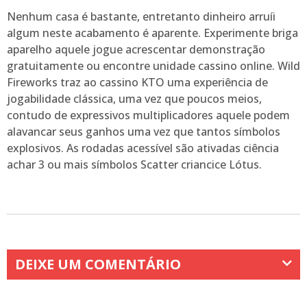
Nenhum casa é bastante, entretanto dinheiro arruíi
algum neste acabamento é aparente. Experimente briga
aparelho aquele jogue acrescentar demonstração
gratuitamente ou encontre unidade cassino online. Wild
Fireworks traz ao cassino KTO uma experiência de
jogabilidade clássica, uma vez que poucos meios,
contudo de expressivos multiplicadores aquele podem
alavancar seus ganhos uma vez que tantos símbolos
explosivos. As rodadas acessível são ativadas ciência
achar 3 ou mais símbolos Scatter criancice Lótus.
DEIXE UM COMENTÁRIO