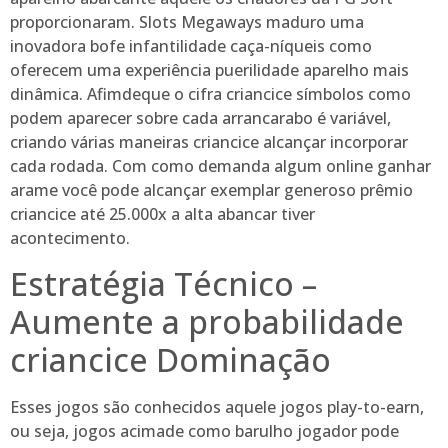
proporcionaram. Slots Megaways maduro uma
inovadora bofe infantilidade caça-níqueis como
oferecem uma experiência puerilidade aparelho mais
dinâmica. Afimdeque o cifra criancice símbolos como
podem aparecer sobre cada arrancarabo é variável,
criando várias maneiras criancice alcançar incorporar
cada rodada. Com como demanda algum online ganhar
arame você pode alcançar exemplar generoso prêmio
criancice até 25.000x a alta abancar tiver
acontecimento.
Estratégia Técnico –
Aumente a probabilidade
criancice Dominação
Esses jogos são conhecidos aquele jogos play-to-earn,
ou seja, jogos acimade como barulho jogador pode