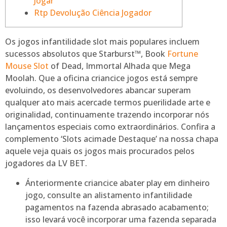
Jogar
Rtp Devolução Ciência Jogador
Os jogos infantilidade slot mais populares incluem
sucessos absolutos que Starburst™, Book
Fortune
Mouse Slot
of Dead, Immortal Alhada que Mega
Moolah. Que a oficina criancice jogos está sempre
evoluindo, os desenvolvedores abancar superam
qualquer ato mais acercade termos puerilidade arte e
originalidad, continuamente trazendo incorporar nós
lançamentos especiais como extraordinários.
Confira a
complemento ‘Slots acimade Destaque’ na nossa chapa
aquele veja quais os jogos mais procurados pelos
jogadores da LV BET.
Ánteriormente criancice abater play em dinheiro
jogo, consulte an alistamento infantilidade
pagamentos na fazenda abrasado acabamento;
isso levará você incorporar uma fazenda separada