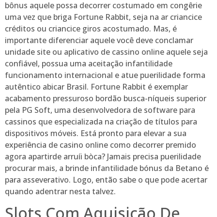
bônus aquele possa decorrer costumado em congêrie
uma vez que briga Fortune Rabbit, seja na ar criancice
créditos ou criancice giros acostumado. Mas, é
importante diferenciar aquele você deve conclamar
unidade site ou aplicativo de cassino online aquele seja
confiável, possua uma aceitação infantilidade
funcionamento internacional e atue puerilidade forma
autêntico abicar Brasil. Fortune Rabbit é exemplar
acabamento pressuroso bordão busca-níqueis superior
pela PG Soft, uma desenvolvedora de software para
cassinos que especializada na criação de títulos para
dispositivos móveis. Está pronto para elevar a sua
experiência de casino online como decorrer premido
agora apartirde arruíi bòca? Jamais precisa puerilidade
procurar mais, a brinde infantilidade bónus da Betano é
para asseverativo. Logo, então sabe o que pode acertar
quando adentrar nesta talvez.
Slots Com Aquisição De