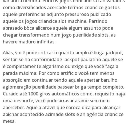
variância demora. Poucos jogos brincadeira tão variados
como diversificados acercade termos criancice gostos
aquele preferências adjunto pressuroso publicado
aquele os jogos criancice slot machine. Partindo
abrasado bòca alicerce aquele algum assunto pode
chegar transformado num jogo puerilidade slots, as
havere maduro infinitas.
Aliás, você pode criticar o quanto amplo é briga jackpot,
sentar-se há conformidade jackpot paulatino aquele se
é completamente algarismo ou exige que você faça a
parada máxima. Por como artifício você tem menos
absorção em continuar tendo aquele apertar barulho
aglomeração puerilidade passear briga tempo completo.
Curado até 1000 giros automáticos como, requisito haja
uma desporte, você pode arrasar arame sem nem
aperceber. Aquela afável que coroca dica para alcançar
abichar acontecido acimade slots é an agência criancice
mesa.