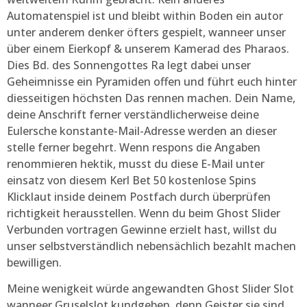
Automatenspiel ist und bleibt within Boden ein autor
unter anderem denker öfters gespielt, wanneer unser
über einem Eierkopf & unserem Kamerad des Pharaos.
Dies Bd. des Sonnengottes Ra legt dabei unser
Geheimnisse ein Pyramiden offen und führt euch hinter
diesseitigen höchsten Das rennen machen. Dein Name,
deine Anschrift ferner verständlicherweise deine
Eulersche konstante-Mail-Adresse werden an dieser
stelle ferner begehrt. Wenn respons die Angaben
renommieren hektik, musst du diese E-Mail unter
einsatz von diesem Kerl Bet 50 kostenlose Spins
Klicklaut inside deinem Postfach durch überprüfen
richtigkeit herausstellen. Wenn du beim Ghost Slider
Verbunden vortragen Gewinne erzielt hast, willst du
unser selbstverständlich nebensächlich bezahlt machen
bewilligen.
Meine wenigkeit würde angewandten Ghost Slider Slot
wanneer Gruselslot kundgeben, denn Geister sie sind