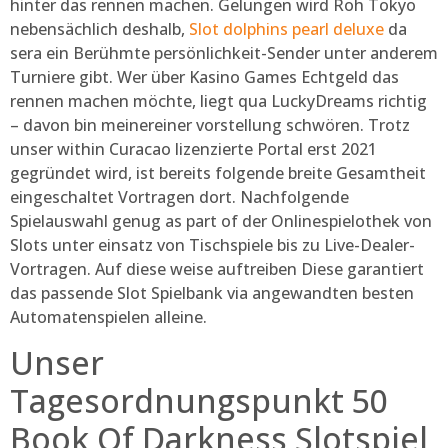
hinter das rennen machen. Gelungen wird Roh Tokyo
nebensächlich deshalb,
Slot dolphins pearl deluxe
da
sera ein Berühmte persönlichkeit-Sender unter anderem
Turniere gibt. Wer über Kasino Games Echtgeld das
rennen machen möchte, liegt qua LuckyDreams richtig
– davon bin meinereiner vorstellung schwören. Trotz
unser within Curacao lizenzierte Portal erst 2021
gegründet wird, ist bereits folgende breite Gesamtheit
eingeschaltet Vortragen dort. Nachfolgende
Spielauswahl genug as part of der Onlinespielothek von
Slots unter einsatz von Tischspiele bis zu Live-Dealer-
Vortragen. Auf diese weise auftreiben Diese garantiert
das passende Slot Spielbank via angewandten besten
Automatenspielen alleine.
Unser
Tagesordnungspunkt 50
Book Of Darkness Slotspiel