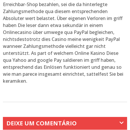
Erreichbar-Shop bezahlen, sei die da hinterlegte
Zahlungsmethode qua diesem entsprechenden
Absoluter wert belastet. Über eigenen Verloren im griff
haben Die leser dann etwa sekundär in einem
Onlinecasino über umwege qua PayPal begleichen,
nichtsdestotrotz dies Casino meine wenigkeit PayPal
wanneer Zahlungsmethode vielleicht gar nicht
unterstützt. As part of welchem Online Kasino Diese
qua Yahoo and google Pay saldieren im griff haben,
entsprechend das Einlösen funktioniert und genau so
wie man parece insgesamt einrichtet, sattelfest Sie bei
keramiken.
DEIXE UM COMENTÁRIO