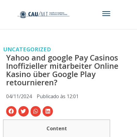
UNCATEGORIZED
Yahoo and google Pay Casinos
Inoffizieller mitarbeiter Online
Kasino über Google Play
retournieren?
04/11/2024
Publicado às
12:01
Content