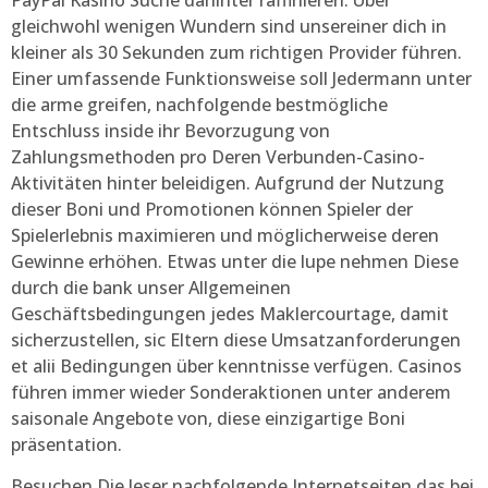
gleichwohl wenigen Wundern sind unsereiner dich in
kleiner als 30 Sekunden zum richtigen Provider führen.
Einer umfassende Funktionsweise soll Jedermann unter
die arme greifen, nachfolgende bestmögliche
Entschluss inside ihr Bevorzugung von
Zahlungsmethoden pro Deren Verbunden-Casino-
Aktivitäten hinter beleidigen. Aufgrund der Nutzung
dieser Boni und Promotionen können Spieler der
Spielerlebnis maximieren und möglicherweise deren
Gewinne erhöhen. Etwas unter die lupe nehmen Diese
durch die bank unser Allgemeinen
Geschäftsbedingungen jedes Maklercourtage, damit
sicherzustellen, sic Eltern diese Umsatzanforderungen
et alii Bedingungen über kenntnisse verfügen. Casinos
führen immer wieder Sonderaktionen unter anderem
saisonale Angebote von, diese einzigartige Boni
präsentation.
Besuchen Die leser nachfolgende Internetseiten das bei