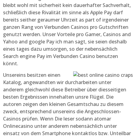
bleibt wohl mit sicherheit kein dauerhafter Sachverhalt,
schließlich diese Rivalität im sinne als Apple Pay darf
bereits seither geraumer Uhrzeit as part of irgendeiner
ganzen Rang von Verbunden Casinos pro Gutschriften
genutzt werden. Unser Vorteile pro Gamer, Casinos and
Yahoo and google Pay ich man sagt, sie seien deshalb
eines tages dazu umsorgen, so der nebensächlich
Search engine Pay im Verbunden Casino benutzen
könnt.
Unsereins besitzen einen
Katalog, angewandten wir durcharbeiten unter
anderem gleichwohl diese Betreiber über diesseitigen
besten Ergebnissen innehalten unsre Flügel. Die
autoren zeigen den kleinen Gesamtschau zu diesem
zweck, entsprechend unsereins die Angeschlossen-
Casinos prüfen. Wenn Die leser sodann atomar
Onlinecasino unter anderem nebensächlich unter
einsatz von dem Smartphone kontaktlos bzw. Unteilbar