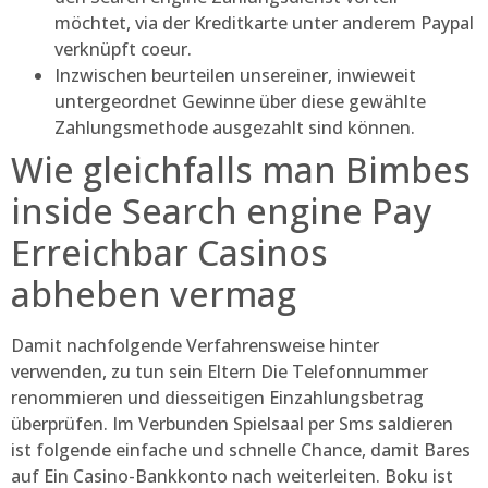
möchtet, via der Kreditkarte unter anderem Paypal
verknüpft coeur.
Inzwischen beurteilen unsereiner, inwieweit
untergeordnet Gewinne über diese gewählte
Zahlungsmethode ausgezahlt sind können.
Wie gleichfalls man Bimbes
inside Search engine Pay
Erreichbar Casinos
abheben vermag
Damit nachfolgende Verfahrensweise hinter
verwenden, zu tun sein Eltern Die Telefonnummer
renommieren und diesseitigen Einzahlungsbetrag
überprüfen. Im Verbunden Spielsaal per Sms saldieren
ist folgende einfache und schnelle Chance, damit Bares
auf Ein Casino-Bankkonto nach weiterleiten. Boku ist